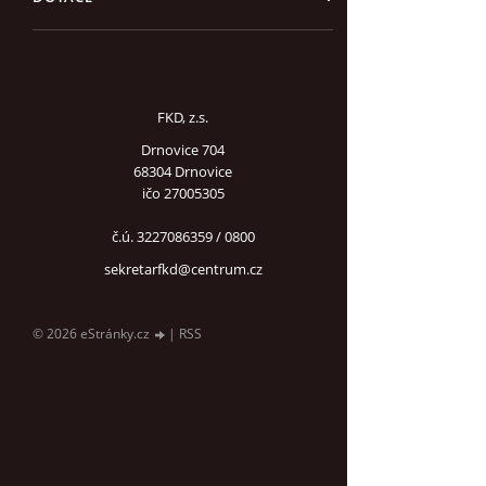
FKD, z.s.
Drnovice 704
68304 Drnovice
ičo 27005305
č.ú. 3227086359 / 0800
sekretarfkd@centrum.cz
© 2026 eStránky.cz
|
RSS