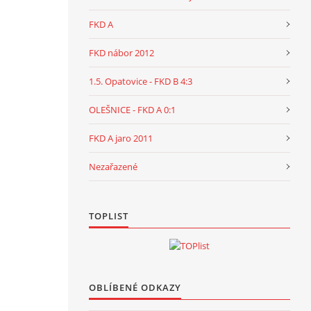
FKD A
FKD nábor 2012
1.5. Opatovice - FKD B 4:3
OLEŠNICE - FKD A 0:1
FKD A jaro 2011
Nezařazené
TOPLIST
OBLÍBENÉ ODKAZY