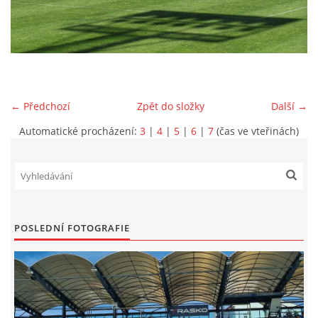
MLADŠÍ ŽÁCI
MLADŠÍ ŽÁCI "B"
← Předchozí
Zpět do složky
Další →
STARŠÍ PŘÍPRAVKA R 2012 + 2013
Automatické procházení:
3
|
4
|
5
|
6
|
7
(čas ve vteřinách)
MLADŠÍ PŘÍPRAVKA R2014-2015
PODPORUJÍ NÁŠ KLUB
POSLEDNÍ FOTOGRAFIE
ARCHÍV
DOTACE