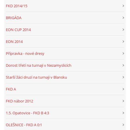
FKD 2014/15
BRIGÁDA
EON CUP 2014
EON 2014
Přípravka - nové dresy
Dorost třetí na turnaji v Nezamyslicích
Starší žáci druzí na turnaji v Blansku
FKD A
FKD nábor 2012
1.5. Opatovice - FKD B 4:3
OLEŠNICE - FKD A 0:1