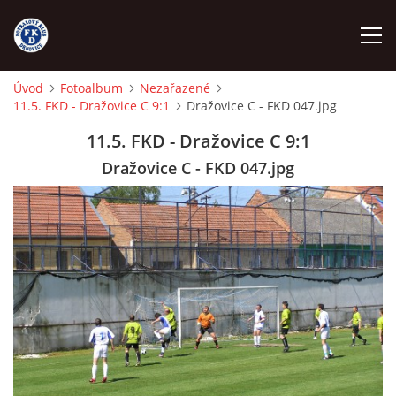
Úvod
Fotoalbum
Nezařazené
11.5. FKD - Dražovice C 9:1
Dražovice C - FKD 047.jpg
ÚVOD
11.5. FKD - Dražovice C 9:1
NÁBOR
Dražovice C - FKD 047.jpg
FKD A
FKD B
STARŠÍ DOROST
STARŠÍ ŽÁCI