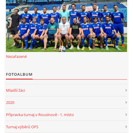
FKD, z.s.
Drnovice 704
68304 Drnovice
ičo 27005305
č.ú. 3227086359 / 0800
Nezařazené
sekretarfkd@centrum.cz
FOTOALBUM
© 2026 eStránky.cz
|
RSS
Mladší žáci
2020
Přípravka turnaj v Rousínově - 1. místo
Turnaj výběrů OFS