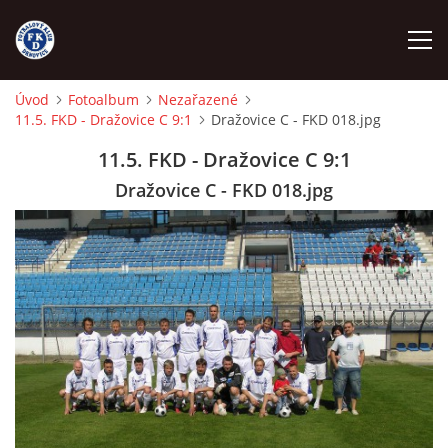
Úvod
Fotoalbum
Nezařazené
11.5. FKD - Dražovice C 9:1
Dražovice C - FKD 018.jpg
ÚVOD
11.5. FKD - Dražovice C 9:1
NÁBOR
Dražovice C - FKD 018.jpg
FKD A
FKD B
STARŠÍ DOROST
STARŠÍ ŽÁCI