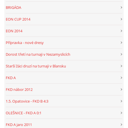
BRIGÁDA
EON CUP 2014
EON 2014
Přípravka - nové dresy
Dorost třetí na turnaji v Nezamyslicích
Starší žáci druzí na turnaji v Blansku
FKD A
FKD nábor 2012
1.5. Opatovice - FKD B 4:3
OLEŠNICE - FKD A 0:1
FKD A jaro 2011