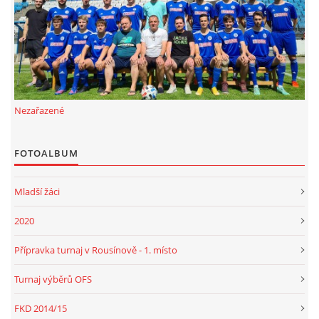
FKD, z.s.
Drnovice 704
68304 Drnovice
ičo 27005305
Nezařazené
č.ú. 3227086359 / 0800
sekretarfkd@centrum.cz
FOTOALBUM
© 2026 eStránky.cz
|
RSS
Mladší žáci
2020
Přípravka turnaj v Rousínově - 1. místo
Turnaj výběrů OFS
FKD 2014/15