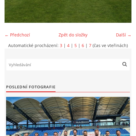
MLADŠÍ ŽÁCI
MLADŠÍ ŽÁCI "B"
← Předchozí
Zpět do složky
Další →
Automatické procházení:
3
|
4
|
5
|
6
|
7
(čas ve vteřinách)
STARŠÍ PŘÍPRAVKA R 2012 + 2013
MLADŠÍ PŘÍPRAVKA R2014-2015
PODPORUJÍ NÁŠ KLUB
POSLEDNÍ FOTOGRAFIE
ARCHÍV
DOTACE