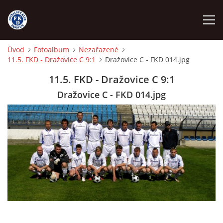
Úvod
Fotoalbum
Nezařazené
11.5. FKD - Dražovice C 9:1
Dražovice C - FKD 014.jpg
ÚVOD
11.5. FKD - Dražovice C 9:1
NÁBOR
Dražovice C - FKD 014.jpg
FKD A
FKD B
STARŠÍ DOROST
STARŠÍ ŽÁCI