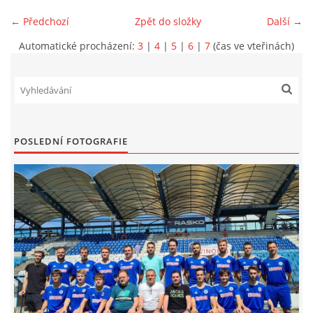
← Předchozí
Zpět do složky
Další →
MLADŠÍ ŽÁCI
Automatické procházení:
3
|
4
|
5
|
6
|
7
(čas ve vteřinách)
MLADŠÍ ŽÁCI "B"
STARŠÍ PŘÍPRAVKA R 2012 + 2013
POSLEDNÍ FOTOGRAFIE
MLADŠÍ PŘÍPRAVKA R2014-2015
PODPORUJÍ NÁŠ KLUB
ARCHÍV
DOTACE