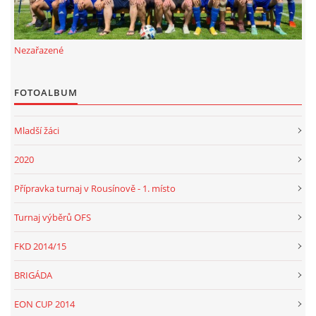
FKD, z.s.
Nezařazené
Drnovice 704
68304 Drnovice
FOTOALBUM
ičo 27005305
č.ú. 3227086359 / 0800
Mladší žáci
sekretarfkd@centrum.cz
2020
Přípravka turnaj v Rousínově - 1. místo
© 2026 eStránky.cz
|
RSS
Turnaj výběrů OFS
FKD 2014/15
BRIGÁDA
EON CUP 2014