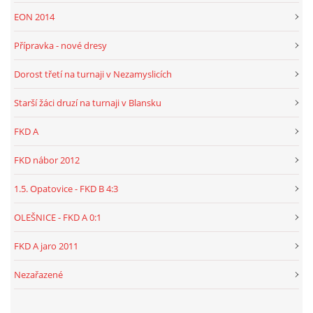
EON 2014
Přípravka - nové dresy
Dorost třetí na turnaji v Nezamyslicích
Starší žáci druzí na turnaji v Blansku
FKD A
FKD nábor 2012
1.5. Opatovice - FKD B 4:3
OLEŠNICE - FKD A 0:1
FKD A jaro 2011
Nezařazené