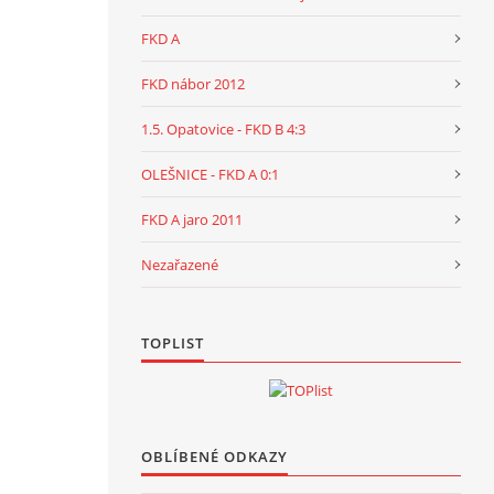
FKD A
FKD nábor 2012
1.5. Opatovice - FKD B 4:3
OLEŠNICE - FKD A 0:1
FKD A jaro 2011
Nezařazené
TOPLIST
OBLÍBENÉ ODKAZY