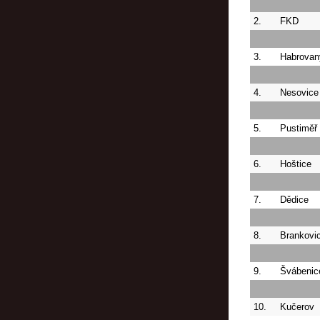
2.
FKD
3.
Habrovan
4.
Nesovice
5.
Pustiměř
6.
Hoštice
7.
Dědice
8.
Brankovi
9.
Švábenic
10.
Kučerov