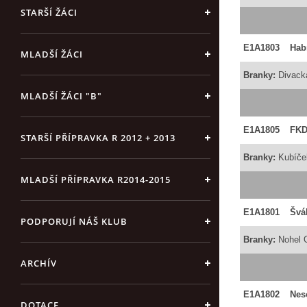
STARŠÍ ŽÁCI
E1A1803
Hab
MLADŠÍ ŽÁCI
Branky:
Divack
MLADŠÍ ŽÁCI "B"
E1A1805
FK
STARŠÍ PŘÍPRAVKA R 2012 + 2013
Branky:
Kubíče
MLADŠÍ PŘÍPRAVKA R2014-2015
E1A1801
Švá
PODPORUJÍ NÁŠ KLUB
Branky:
Nohel 
ARCHÍV
E1A1802
Nes
DOTACE