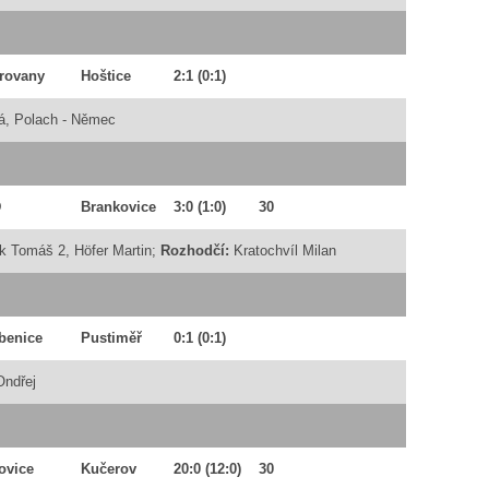
rovany
Hoštice
2:1
(0:1)
á, Polach - Němec
D
Brankovice
3:0
(1:0)
30
k Tomáš 2, Höfer Martin;
Rozhodčí:
Kratochvíl Milan
benice
Pustiměř
0:1
(0:1)
Ondřej
ovice
Kučerov
20:0
(12:0)
30