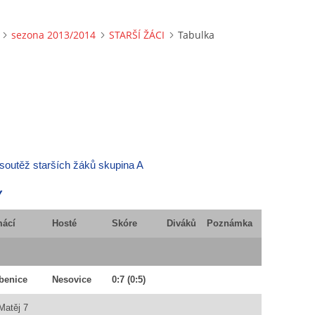
sezona 2013/2014
STARŠÍ ŽÁCI
Tabulka
soutěž starších žáků skupina A
Y
ácí
Hosté
Skóre
Diváků
Poznámka
benice
Nesovice
0:7
(0:5)
Matěj 7