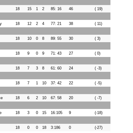
18
15
1
2
85: 16
46
( 19)
y
18
12
2
4
77: 21
38
( 11)
18
10
0
8
89: 55
30
( 3)
18
9
0
9
71: 43
27
( 0)
18
7
3
8
61: 60
24
( -3)
18
7
1
10
37: 42
22
( -5)
ce
18
6
2
10
67: 58
20
( -7)
e
18
3
0
15
16:105
9
(-18)
18
0
0
18
3:186
0
(-27)