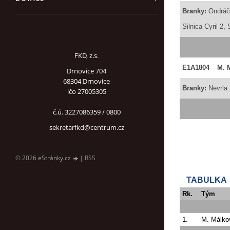
Branky:
Ondráč
Silnica Cyril 2,
FKD, z.s.
E1A1804
M. 
Drnovice 704
68304 Drnovice
Branky:
Nevrla
ičo 27005305
č.ú. 3227086359 / 0800
sekretarfkd@centrum.cz
© 2026 eStránky.cz
|
RSS
TABULKA
Rk.
Tým
1.
M. Málko