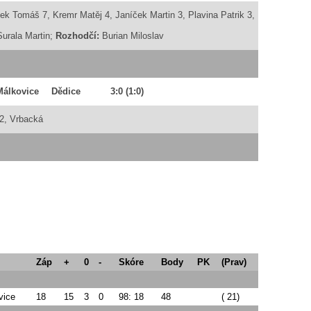
ek Tomáš 7, Kremr Matěj 4, Janíček Martin 3, Plavina Patrik 3,
 Surala Martin;
Rozhodčí:
Burian Miloslav
Málkovice
Dědice
3:0
(1:0)
 2, Vrbacká
Záp
+
0
-
Skóre
Body
PK
(Prav)
vice
18
15
3
0
98: 18
48
( 21)