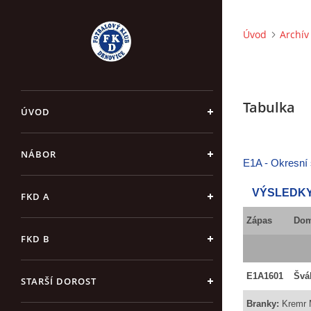
Úvod
Archív
Tabulka
ÚVOD
NÁBOR
E1A - Okresní 
VÝSLEDK
FKD A
Zápas
Dom
FKD B
E1A1601
Švá
STARŠÍ DOROST
Branky:
Kremr 