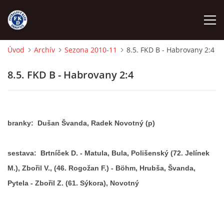
Úvod
Archív
Sezona 2010-11
8.5. FKD B - Habrovany 2:4
ÚVOD
8.5. FKD B - Habrovany 2:4
NÁBOR
FKD A
branky: Dušan Švanda, Radek Novotný (p)
FKD B
sestava: Brtníček D. - Matula, Bula, Polišenský (72. Jelínek
M.), Zbořil V., (46. Rogožan F.) - Böhm, Hrubša, Švanda,
STARŠÍ DOROST
Pytela - Zbořil Z. (61. Sýkora), Novotný
STARŠÍ ŽÁCI