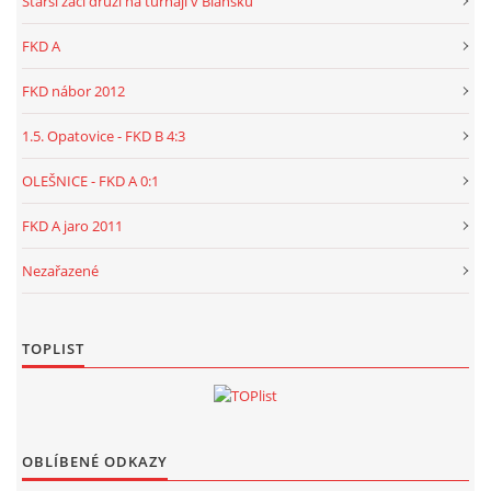
Starší žáci druzí na turnaji v Blansku
FKD A
FKD nábor 2012
1.5. Opatovice - FKD B 4:3
OLEŠNICE - FKD A 0:1
FKD A jaro 2011
Nezařazené
TOPLIST
OBLÍBENÉ ODKAZY