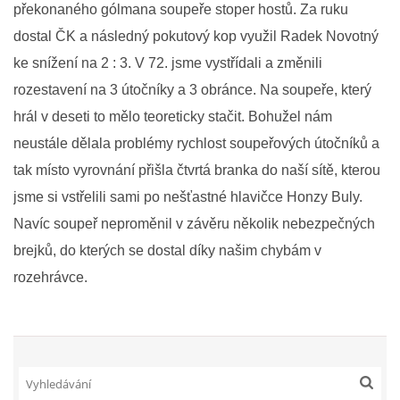
překonaného gólmana soupeře stoper hostů. Za ruku
dostal ČK a následný pokutový kop využil Radek Novotný
FKD, z.s.
ke snížení na 2 : 3. V 72. jsme vystřídali a změnili
Drnovice 704
rozestavení na 3 útočníky a 3 obránce. Na soupeře, který
68304 Drnovice
hrál v deseti to mělo teoreticky stačit. Bohužel nám
ičo 27005305
neustále dělala problémy rychlost soupeřových útočníků a
č.ú. 3227086359 / 0800
tak místo vyrovnání přišla čtvrtá branka do naší sítě, kterou
sekretarfkd@centrum.cz
jsme si vstřelili sami po nešťastné hlavičce Honzy Buly.
Navíc soupeř neproměnil v závěru několik nebezpečných
© 2026 eStránky.cz
|
RSS
brejků, do kterých se dostal díky našim chybám v
rozehrávce.