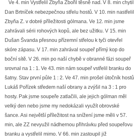
Ve 4. min Vystřelil Zbyňa Zbořil těsně nad. V 8. min chytil
MLADŠÍ ŽÁCI
Dan Brtníček nebezpečnou střelu hostů. V 10. min nastřelil
Zbyňa Z. v dobré příležitosti gólmana. Ve 12. min jsme
zahrávali sérii rohových kopů, ale bez užitku. V 15. min
MLADŠÍ ŽÁCI "B"
Dušan Švanda přesnou přízemní střelou k tyči otevřel
skóre zápasu. V 17. min zahrával soupeř přímý kop do
STARŠÍ PŘÍPRAVKA R 2012 + 2013
boční sítě. V 26. min po naší chybě v obranné fázi soupeř
srovnal na 1 : 1. Ve 43. min nám soupeř vstřelil branku do
MLADŠÍ PŘÍPRAVKA R2014-2015
šatny. Stav první půle 1 : 2. Ve 47. min prošel útočník hostů
Lukáš Pořízek středem naší obrany a zvýšil na 3 : 1 pro
PODPORUJÍ NÁŠ KLUB
hosty. Pak jsme soupeře zatlačili, ale jejich gólman měl
velký den nebo jsme my nedokázali využít obrovské
ARCHÍV
šance. Asi největší příležitost na snížení jsme měli v 57.
min, ale ZZ nevyužil nádhernou přihrávku před soupeřovu
DOTACE
branku a vystřelil mimo. V 66. min zastoupil již