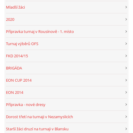
Mladší žáci
2020
FKD, z.s.
Drnovice 704
Přípravka turnaj v Rousínově - 1. místo
68304 Drnovice
ičo 27005305
Turnaj výběrů OFS
č.ú. 3227086359 / 0800
FKD 2014/15
sekretarfkd@centrum.cz
BRIGÁDA
© 2026 eStránky.cz
|
RSS
EON CUP 2014
EON 2014
Přípravka - nové dresy
Dorost třetí na turnaji v Nezamyslicích
Starší žáci druzí na turnaji v Blansku