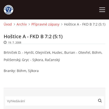
Úvod
Archív
Přípravné zápasy
Hoštice A - FKD B 7:2 (5:1)
ÚVOD
Hoštice A - FKD B 7:2 (5:1)
19. 7. 2008
NÁBOR
Brtníček D. - Hynšt, Olejníček, Hudec, Burian - Otevřel, Böhm,
FKD A
Polišenský, Gryc - Sýkora, Račanský
Branky: Böhm, Sýkora
FKD B
STARŠÍ DOROST
STARŠÍ ŽÁCI