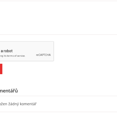
mentářů
ložen žádný komentář