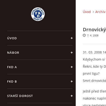
Úvod
Archív
Drnovický 
7. 4. 2008
ÚVOD
31. 03. 2008 1
NÁBOR
Kdybychom si v
Řekni, kde ty 
FKD A
první ligu?
Smrt drnovick
FKD B
Ještě před třem
STARŠÍ DOROST
nakonec naplni
vísce nedaleko