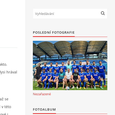
POSLEDNÍ FOTOGRAFIE
akto.
dysi hrával
Nezařazené
 až se
 v této
FOTOALBUM
ové i