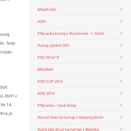
Mladší žáci
2020
Přípravka turnaj v Rousínově - 1. místo
vický
ěže. Tedy
Turnaj výběrů OFS
strován
FKD 2014/15
BRIGÁDA
EON CUP 2014
uboš
EON 2014
, kteří v
 Ve 14.
Přípravka - nové dresy
ýhra je
Dorost třetí na turnaji v Nezamyslicích
Starší žáci druzí na turnaji v Blansku