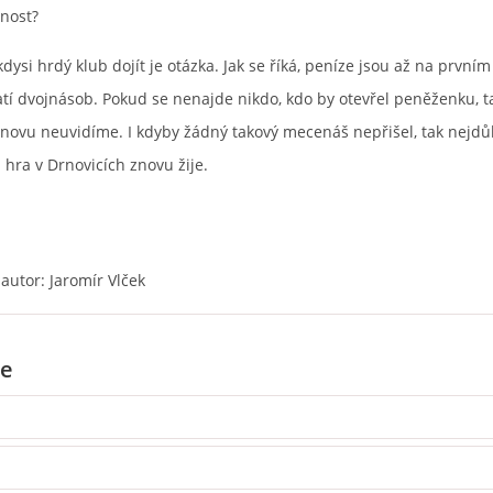
nost?
ysi hrdý klub dojít je otázka. Jak se říká, peníze jsou až na prvním
latí dvojnásob. Pokud se nenajde nikdo, kdo by otevřel peněženku, t
 znovu neuvidíme. I kdyby žádný takový mecenáš nepřišel, tak nejdůle
 hra v Drnovicích znovu žije.
 autor: Jaromír Vlček
e