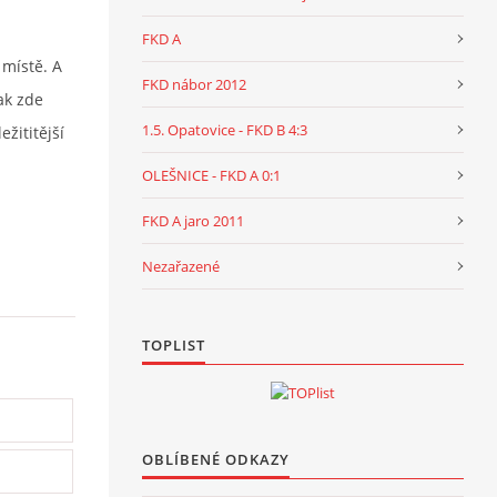
FKD A
 místě. A
FKD nábor 2012
ak zde
1.5. Opatovice - FKD B 4:3
žititější
OLEŠNICE - FKD A 0:1
FKD A jaro 2011
Nezařazené
TOPLIST
OBLÍBENÉ ODKAZY