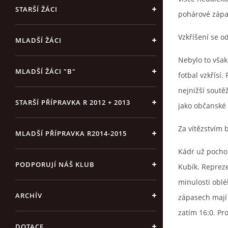
STARŠÍ ŽÁCI
pohárové zápas
Vzkříšení se o
MLADŠÍ ŽÁCI
Nebylo to však
MLADŠÍ ŽÁCI "B"
fotbal vzkřísí.
nejnižší soutě
STARŠÍ PŘÍPRAVKA R 2012 + 2013
jako občanské 
Za vítězstvím 
MLADŠÍ PŘÍPRAVKA R2014-2015
Kádr už pocho
PODPORUJÍ NÁŠ KLUB
Kubík. Repreze
minulosti oblék
ARCHÍV
zápasech mají 
zatím 16:0. Pr
DOTACE