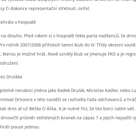
y či dokonce reprezentační střetnutí, osiřel.
dehrálo v hospodě
 na dlouho. Před rokem si v hospodě řekla parta nadšenců, že drno
 Pro ročník 2007/2008 přihlásili tamní klub do IV. Třídy okresní sout
ž, kterou je možné hrát. Nově vzniklý klub se jmenuje FKD a je regi
sdružení.
bez Druláka
pitelně nenabízí jména jako Radek Drulák, Miroslav Kadlec nebo L
ntovat Drnovice v této soutěži se rozhodla řada odchovanců a hráčů
ali dres ať už Béčka či Áčka. A je nutné říct, že tito borci zatím válí.
drnovičtí průměr vstřelených branek na zápas 7 a jejich nejvyšší v
ohráli pouze jednou.