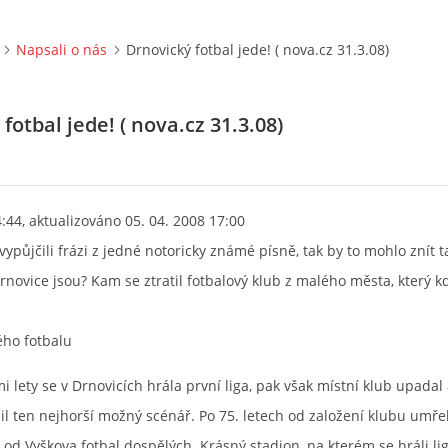
Napsali o nás
Drnovický fotbal jede! ( nova.cz 31.3.08)
fotbal jede! ( nova.cz 31.3.08)
4:44, aktualizováno 05. 04. 2008 17:00
ypůjčili frázi z jedné notoricky známé písně, tak by to mohlo znít t
Drnovice jsou? Kam se ztratil fotbalový klub z malého města, který k
ého fotbalu
i lety se v Drnovicích hrála první liga, pak však místní klub upadal
l ten nejhorší možný scénář. Po 75. letech od založení klubu umřel
 od Vyškova fotbal dospělých. Krásný stadion, na kterém se hráli lig