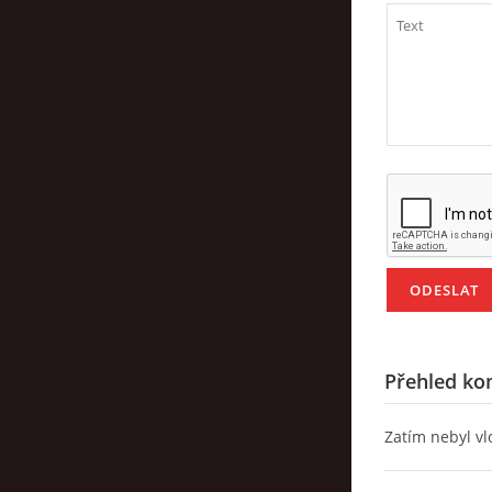
Přehled ko
Zatím nebyl v