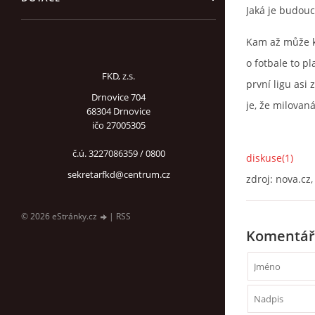
Jaká je budouc
Kam až může kd
o fotbale to p
FKD, z.s.
první ligu asi
Drnovice 704
je, že milovaná
68304 Drnovice
ičo 27005305
č.ú. 3227086359 / 0800
diskuse(1)
sekretarfkd@centrum.cz
zdroj: nova.cz,
© 2026 eStránky.cz
|
RSS
Komentář