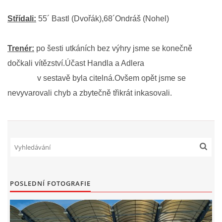
Střídali:
55´ Bastl (Dvořák),68´Ondráš (Nohel)
MLADŠÍ ŽÁCI
Trenér:
po šesti utkáních bez výhry jsme se konečně
MLADŠÍ ŽÁCI "B"
dočkali vítězství.Účast Handla a Adlera
v sestavě byla citelná.Ovšem opět jsme se
STARŠÍ PŘÍPRAVKA R 2012 + 2013
nevyvarovali chyb a zbytečně třikrát inkasovali.
MLADŠÍ PŘÍPRAVKA R2014-2015
PODPORUJÍ NÁŠ KLUB
ARCHÍV
POSLEDNÍ FOTOGRAFIE
DOTACE