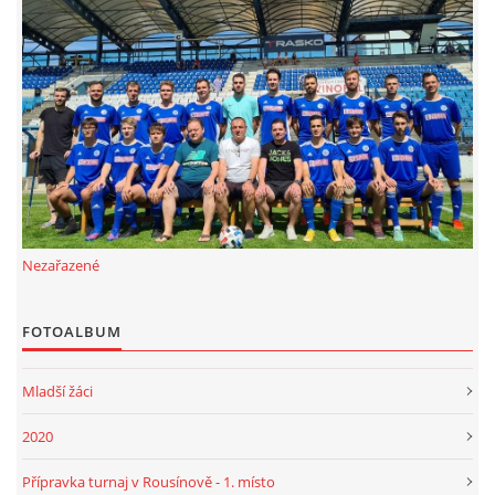
FKD, z.s.
Drnovice 704
68304 Drnovice
ičo 27005305
č.ú. 3227086359 / 0800
sekretarfkd@centrum.cz
Nezařazené
© 2026 eStránky.cz
|
RSS
FOTOALBUM
Mladší žáci
2020
Přípravka turnaj v Rousínově - 1. místo