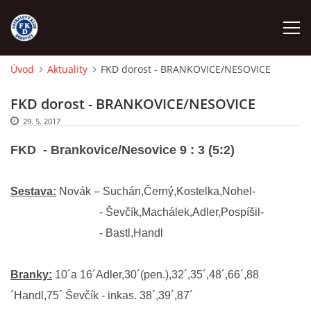
Úvod
Aktuality
FKD dorost - BRANKOVICE/NESOVICE
ÚVOD
FKD dorost - BRANKOVICE/NESOVICE
29. 5. 2017
NÁBOR
FKD
- Brankovice/Nesovice 9 : 3 (5:2)
FKD A
Sestava:
Novák – Suchán,Černý,Kostelka,Nohel-
FKD B
- Ševčík,Machálek,Adler,Pospíšil-
- Bastl,Handl
STARŠÍ DOROST
Branky:
10´a 16´Adler,30´(pen.),32´,35´,48´,66´,88
STARŠÍ ŽÁCI
´Handl,75´ Ševčík - inkas. 38´,39´,87´