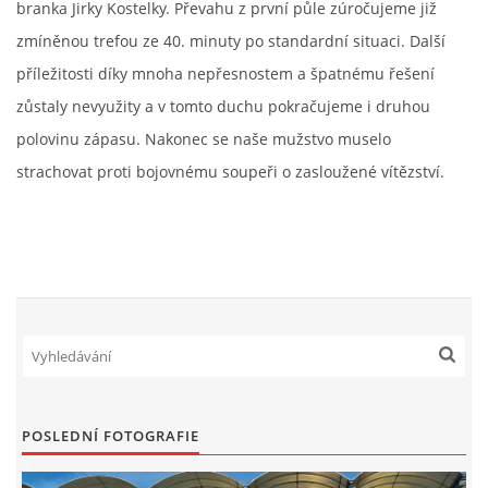
branka Jirky Kostelky. Převahu z první půle zúročujeme již
zmíněnou trefou ze 40. minuty po standardní situaci. Další
MLADŠÍ ŽÁCI
příležitosti díky mnoha nepřesnostem a špatnému řešení
zůstaly nevyužity a v tomto duchu pokračujeme i druhou
MLADŠÍ ŽÁCI "B"
polovinu zápasu. Nakonec se naše mužstvo muselo
strachovat proti bojovnému soupeři o zasloužené vítězství.
STARŠÍ PŘÍPRAVKA R 2012 + 2013
MLADŠÍ PŘÍPRAVKA R2014-2015
PODPORUJÍ NÁŠ KLUB
ARCHÍV
POSLEDNÍ FOTOGRAFIE
DOTACE