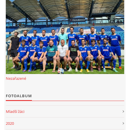
FKD, z.s.
Drnovice 704
68304 Drnovice
ičo 27005305
č.ú. 3227086359 / 0800
sekretarfkd@centrum.cz
© 2026 eStránky.cz
|
RSS
Nezařazené
FOTOALBUM
Mladší žáci
2020