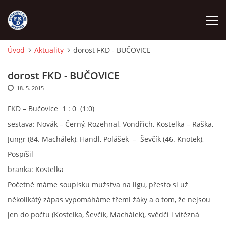
Úvod
Aktuality
dorost FKD - BUČOVICE
ÚVOD
dorost FKD - BUČOVICE
18. 5. 2015
NÁBOR
FKD – Bučovice 1 : 0 (1:0)
FKD A
sestava: Novák – Černý, Rozehnal, Vondřich, Kostelka – Raška,
Jungr (84. Machálek), Handl, Polášek – Ševčík (46. Knotek),
FKD B
Pospíšil
branka: Kostelka
STARŠÍ DOROST
Početně máme soupisku mužstva na ligu, přesto si už
několikátý zápas vypomáháme třemi žáky a o tom, že nejsou
jen do počtu (Kostelka, Ševčík, Machálek), svědčí i vítězná
STARŠÍ ŽÁCI