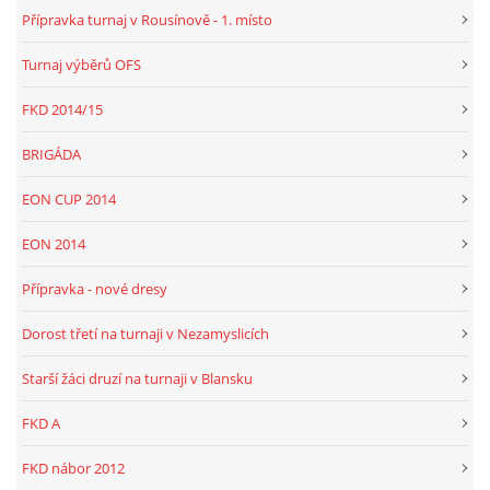
Přípravka turnaj v Rousínově - 1. místo
Turnaj výběrů OFS
FKD 2014/15
BRIGÁDA
EON CUP 2014
EON 2014
Přípravka - nové dresy
Dorost třetí na turnaji v Nezamyslicích
Starší žáci druzí na turnaji v Blansku
FKD A
FKD nábor 2012