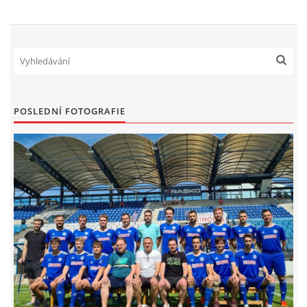
FKD, z.s.
Drnovice 704
68304 Drnovice
ičo 27005305
POSLEDNÍ FOTOGRAFIE
č.ú. 3227086359 / 0800
sekretarfkd@centrum.cz
© 2026 eStránky.cz
|
RSS