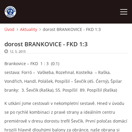
Úvod
Aktuality
dorost BRANKOVICE - FKD 1:3
ÚVOD
dorost BRANKOVICE - FKD 1:3
12. 5. 2015
NÁBOR
Brankovice – FKD 1 : 3 (0:1)
FKD A
sestava: Forró – Vaškeba, Rozehnal, Kostelka – Raška,
Vondřich, Handl, Polášek, Pospíšil – Ševčík (45. Černý), Špilar
FKD B
branky: 3. Ševčík (Raška), 55. Pospíšil 89. Pospíšil (Raška)
K utkání jsme cestovali v nekompletní sestavě. Hned v úvodu
STARŠÍ DOROST
se po rychlé kombinaci z pravé strany a ideálním centru
premiérově v dresu dorostu trefil Ševčík. První poločas domácí
STARŠÍ ŽÁCI
hrozili hlavně dlouhými balony za obránce, naše obrana si