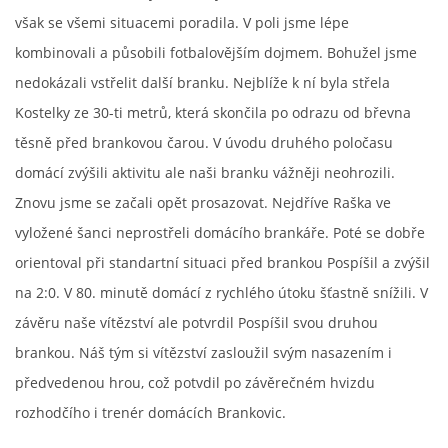
však se všemi situacemi poradila. V poli jsme lépe
MLADŠÍ ŽÁCI
kombinovali a působili fotbalovějším dojmem. Bohužel jsme
nedokázali vstřelit další branku. Nejblíže k ní byla střela
MLADŠÍ ŽÁCI "B"
Kostelky ze 30-ti metrů, která skončila po odrazu od břevna
těsně před brankovou čarou. V úvodu druhého poločasu
STARŠÍ PŘÍPRAVKA R 2012 + 2013
domácí zvýšili aktivitu ale naši branku vážněji neohrozili.
Znovu jsme se začali opět prosazovat. Nejdříve Raška ve
MLADŠÍ PŘÍPRAVKA R2014-2015
vyložené šanci neprostřeli domácího brankáře. Poté se dobře
orientoval při standartní situaci před brankou Pospíšil a zvýšil
PODPORUJÍ NÁŠ KLUB
na 2:0. V 80. minutě domácí z rychlého útoku šťastně snížili. V
závěru naše vítězství ale potvrdil Pospíšil svou druhou
ARCHÍV
brankou. Náš tým si vítězství zasloužil svým nasazením i
předvedenou hrou, což potvdil po závěrečném hvizdu
DOTACE
rozhodčího i trenér domácích Brankovic.