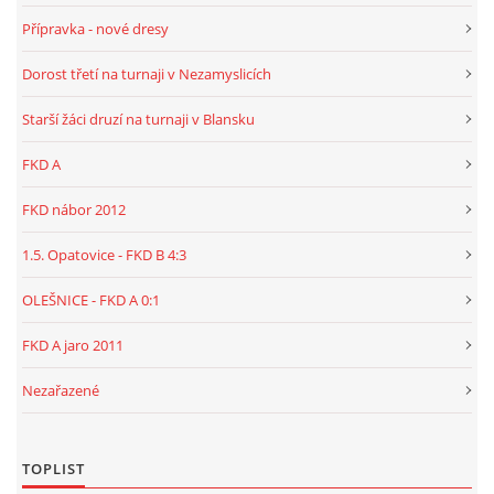
Přípravka - nové dresy
Dorost třetí na turnaji v Nezamyslicích
Starší žáci druzí na turnaji v Blansku
FKD A
FKD nábor 2012
1.5. Opatovice - FKD B 4:3
OLEŠNICE - FKD A 0:1
FKD A jaro 2011
Nezařazené
TOPLIST