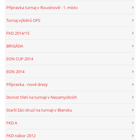
Přípravka turnaj v Rousínově - 1. místo
Turnaj výběrů OFS
FKD, z.s.
Drnovice 704
FKD 2014/15
68304 Drnovice
ičo 27005305
BRIGÁDA
č.ú. 3227086359 / 0800
EON CUP 2014
sekretarfkd@centrum.cz
EON 2014
© 2026 eStránky.cz
|
RSS
Přípravka - nové dresy
Dorost třetí na turnaji v Nezamyslicích
Starší žáci druzí na turnaji v Blansku
FKD A
FKD nábor 2012