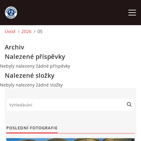
Úvod
2026
05
ÚVOD
Archiv
Nalezené příspěvky
NÁBOR
Nebyly nalezeny žádné příspěvky
Nalezené složky
FKD A
Nebyly nalezeny žádné složky
FKD B
STARŠÍ DOROST
POSLEDNÍ FOTOGRAFIE
STARŠÍ ŽÁCI