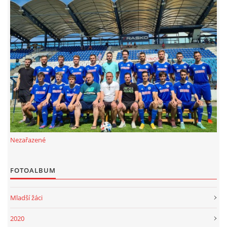
MLADŠÍ ŽÁCI
MLADŠÍ ŽÁCI "B"
STARŠÍ PŘÍPRAVKA R 2012 + 2013
MLADŠÍ PŘÍPRAVKA R2014-2015
Nezařazené
PODPORUJÍ NÁŠ KLUB
FOTOALBUM
ARCHÍV
Mladší žáci
DOTACE
2020