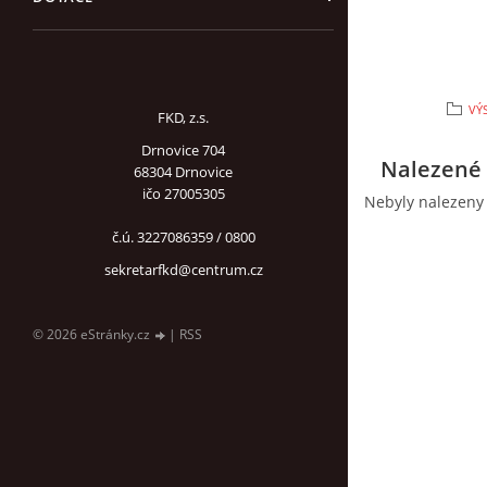
VÝ
FKD, z.s.
Drnovice 704
Nalezené 
68304 Drnovice
ičo 27005305
Nebyly nalezeny
č.ú. 3227086359 / 0800
sekretarfkd@centrum.cz
© 2026 eStránky.cz
|
RSS