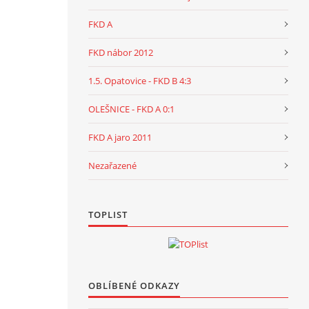
FKD A
FKD nábor 2012
1.5. Opatovice - FKD B 4:3
OLEŠNICE - FKD A 0:1
FKD A jaro 2011
Nezařazené
TOPLIST
OBLÍBENÉ ODKAZY