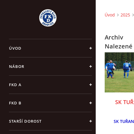
Úvod
2025
Archiv
Nalezené 
ÚVOD
NÁBOR
FKD A
SK TUŘA
FKD B
STARŠÍ DOROST
SK TUŘANY