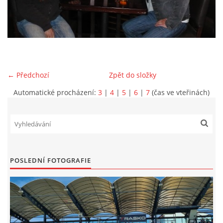
MLADŠÍ ŽÁCI
MLADŠÍ ŽÁCI "B"
← Předchozí
Zpět do složky
STARŠÍ PŘÍPRAVKA R 2012 + 2013
Automatické procházení:
3
|
4
|
5
|
6
|
7
(čas ve vteřinách)
MLADŠÍ PŘÍPRAVKA R2014-2015
PODPORUJÍ NÁŠ KLUB
POSLEDNÍ FOTOGRAFIE
ARCHÍV
DOTACE