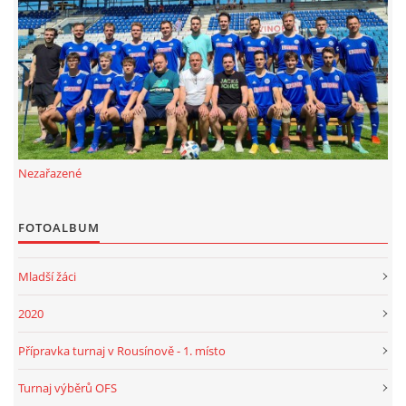
FKD, z.s.
Drnovice 704
68304 Drnovice
ičo 27005305
č.ú. 3227086359 / 0800
Nezařazené
sekretarfkd@centrum.cz
FOTOALBUM
© 2026 eStránky.cz
|
RSS
Mladší žáci
2020
Přípravka turnaj v Rousínově - 1. místo
Turnaj výběrů OFS