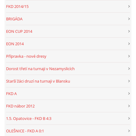
FKD 2014/15
BRIGÁDA
EON CUP 2014
EON 2014
Přípravka - nové dresy
Dorost třetí na turnaji v Nezamyslicích
Starší žáci druzí na turnaji v Blansku
FKD A
FKD nábor 2012
1.5. Opatovice - FKD B 4:3
OLEŠNICE - FKD A 0:1