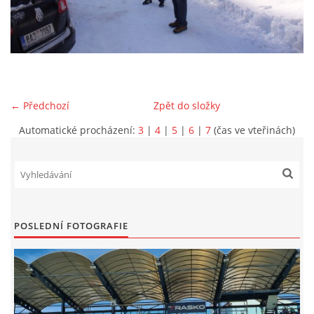
MLADŠÍ ŽÁCI
MLADŠÍ ŽÁCI "B"
← Předchozí
Zpět do složky
STARŠÍ PŘÍPRAVKA R 2012 + 2013
Automatické procházení:
3
|
4
|
5
|
6
|
7
(čas ve vteřinách)
MLADŠÍ PŘÍPRAVKA R2014-2015
PODPORUJÍ NÁŠ KLUB
POSLEDNÍ FOTOGRAFIE
ARCHÍV
DOTACE