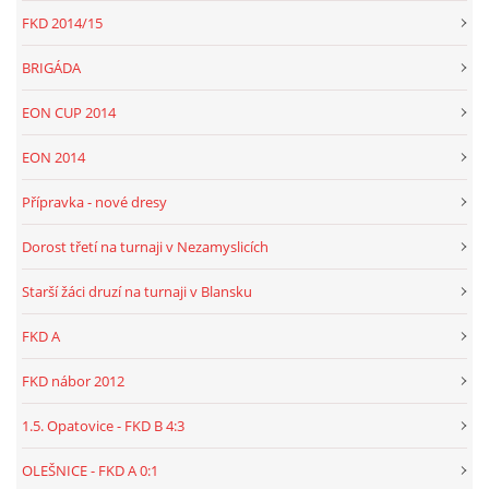
FKD 2014/15
BRIGÁDA
EON CUP 2014
EON 2014
Přípravka - nové dresy
Dorost třetí na turnaji v Nezamyslicích
Starší žáci druzí na turnaji v Blansku
FKD A
FKD nábor 2012
1.5. Opatovice - FKD B 4:3
OLEŠNICE - FKD A 0:1