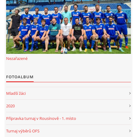
FKD, z.s.
Drnovice 704
68304 Drnovice
ičo 27005305
č.ú. 3227086359 / 0800
Nezařazené
sekretarfkd@centrum.cz
FOTOALBUM
© 2026 eStránky.cz
|
RSS
Mladší žáci
2020
Přípravka turnaj v Rousínově - 1. místo
Turnaj výběrů OFS