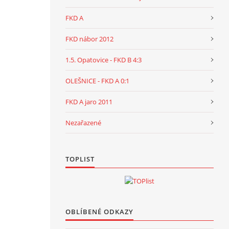
FKD A
FKD nábor 2012
1.5. Opatovice - FKD B 4:3
OLEŠNICE - FKD A 0:1
FKD A jaro 2011
Nezařazené
TOPLIST
OBLÍBENÉ ODKAZY