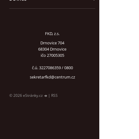
FKD, z.s.
Drnovice 704
68304 Drnovice
ičo 27005305
č.ú. 3227086359 / 0800
sekretarfkd@centrum.cz
© 2026 eStránky.cz
|
RSS