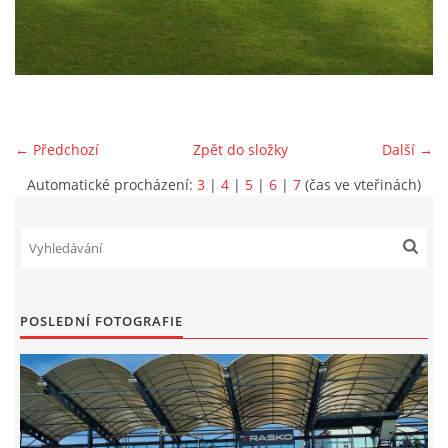
MLADŠÍ ŽÁCI
MLADŠÍ ŽÁCI "B"
← Předchozí
Zpět do složky
Další →
STARŠÍ PŘÍPRAVKA R 2012 + 2013
Automatické procházení:
3
|
4
|
5
|
6
|
7
(čas ve vteřinách)
MLADŠÍ PŘÍPRAVKA R2014-2015
PODPORUJÍ NÁŠ KLUB
POSLEDNÍ FOTOGRAFIE
ARCHÍV
DOTACE