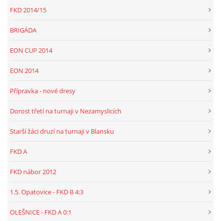
FKD 2014/15
BRIGÁDA
EON CUP 2014
EON 2014
Přípravka - nové dresy
Dorost třetí na turnaji v Nezamyslicích
Starší žáci druzí na turnaji v Blansku
FKD A
FKD nábor 2012
1.5. Opatovice - FKD B 4:3
OLEŠNICE - FKD A 0:1