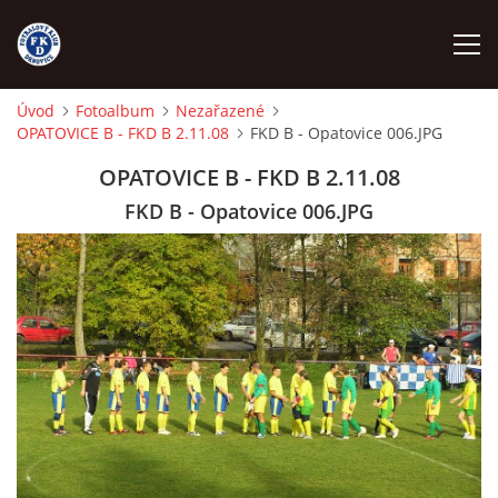
Úvod
Fotoalbum
Nezařazené
OPATOVICE B - FKD B 2.11.08
FKD B - Opatovice 006.JPG
ÚVOD
OPATOVICE B - FKD B 2.11.08
NÁBOR
FKD B - Opatovice 006.JPG
FKD A
FKD B
STARŠÍ DOROST
STARŠÍ ŽÁCI