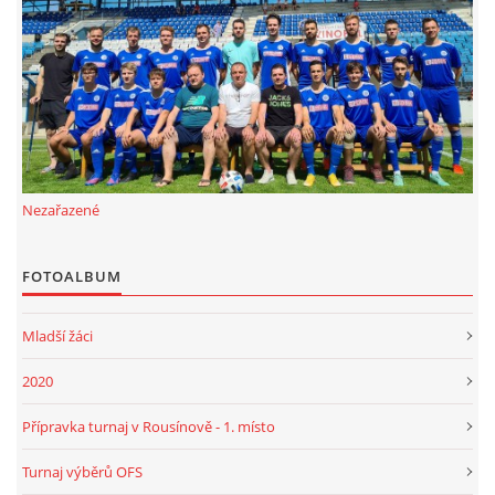
FKD, z.s.
Drnovice 704
68304 Drnovice
ičo 27005305
č.ú. 3227086359 / 0800
Nezařazené
sekretarfkd@centrum.cz
FOTOALBUM
© 2026 eStránky.cz
|
RSS
Mladší žáci
2020
Přípravka turnaj v Rousínově - 1. místo
Turnaj výběrů OFS