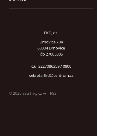
FKD, z.s.
Drnovice 704
68304 Drnovice
ičo 27005305
č.ú. 3227086359 / 0800
sekretarfkd@centrum.cz
© 2026 eStránky.cz
|
RSS