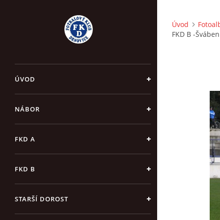
Úvod
Fotoa
FKD B -Šváben
ÚVOD
NÁBOR
FKD A
FKD B
STARŠÍ DOROST