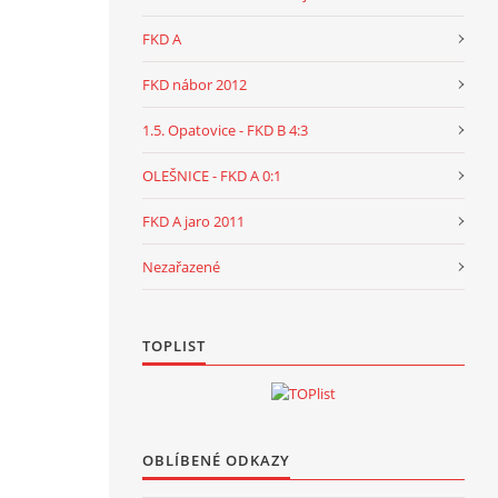
FKD A
FKD nábor 2012
1.5. Opatovice - FKD B 4:3
OLEŠNICE - FKD A 0:1
FKD A jaro 2011
Nezařazené
TOPLIST
OBLÍBENÉ ODKAZY