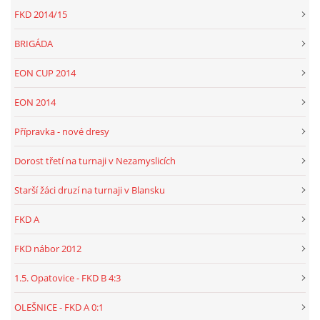
FKD 2014/15
BRIGÁDA
EON CUP 2014
EON 2014
Přípravka - nové dresy
Dorost třetí na turnaji v Nezamyslicích
Starší žáci druzí na turnaji v Blansku
FKD A
FKD nábor 2012
1.5. Opatovice - FKD B 4:3
OLEŠNICE - FKD A 0:1