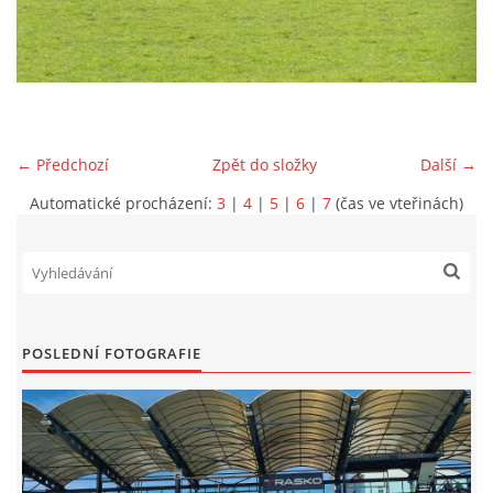
MLADŠÍ ŽÁCI
MLADŠÍ ŽÁCI "B"
← Předchozí
Zpět do složky
Další →
STARŠÍ PŘÍPRAVKA R 2012 + 2013
Automatické procházení:
3
|
4
|
5
|
6
|
7
(čas ve vteřinách)
MLADŠÍ PŘÍPRAVKA R2014-2015
PODPORUJÍ NÁŠ KLUB
POSLEDNÍ FOTOGRAFIE
ARCHÍV
DOTACE