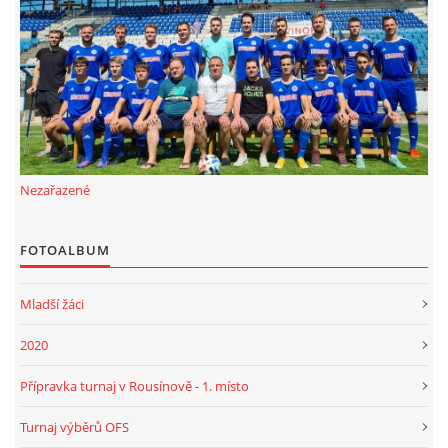
FKD, z.s.
Drnovice 704
68304 Drnovice
ičo 27005305
č.ú. 3227086359 / 0800
Nezařazené
sekretarfkd@centrum.cz
FOTOALBUM
© 2026 eStránky.cz
|
RSS
Mladší žáci
2020
Přípravka turnaj v Rousínově - 1. místo
Turnaj výběrů OFS