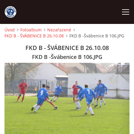
Úvod
Fotoalbum
Nezařazené
FKD B - ŠVÁBENICE B 26.10.08
FKD B -Švábenice B 106.JPG
ÚVOD
FKD B - ŠVÁBENICE B 26.10.08
NÁBOR
FKD B -Švábenice B 106.JPG
FKD A
FKD B
STARŠÍ DOROST
STARŠÍ ŽÁCI