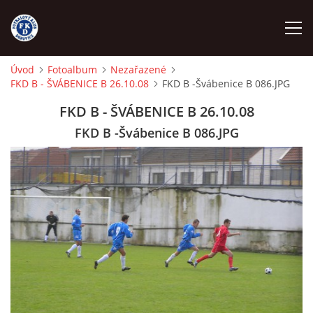
Úvod
Fotoalbum
Nezařazené
FKD B - ŠVÁBENICE B 26.10.08
FKD B -Švábenice B 086.JPG
ÚVOD
FKD B - ŠVÁBENICE B 26.10.08
NÁBOR
FKD B -Švábenice B 086.JPG
FKD A
FKD B
STARŠÍ DOROST
STARŠÍ ŽÁCI