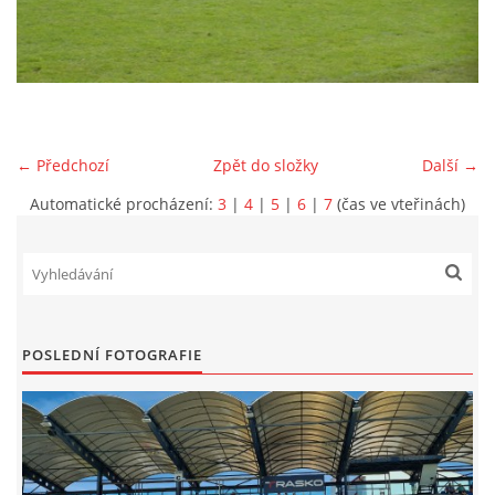
MLADŠÍ ŽÁCI
MLADŠÍ ŽÁCI "B"
← Předchozí
Zpět do složky
Další →
STARŠÍ PŘÍPRAVKA R 2012 + 2013
Automatické procházení:
3
|
4
|
5
|
6
|
7
(čas ve vteřinách)
MLADŠÍ PŘÍPRAVKA R2014-2015
PODPORUJÍ NÁŠ KLUB
POSLEDNÍ FOTOGRAFIE
ARCHÍV
DOTACE