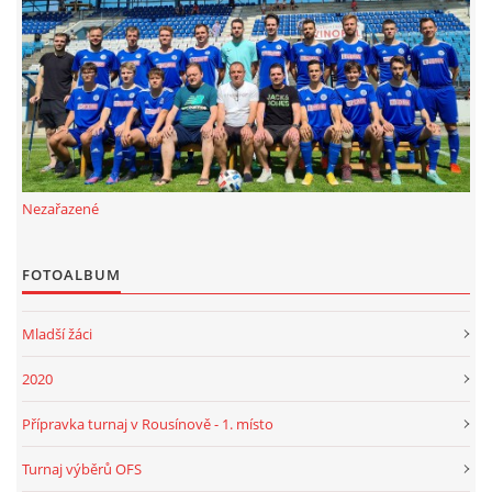
FKD, z.s.
Drnovice 704
68304 Drnovice
ičo 27005305
č.ú. 3227086359 / 0800
Nezařazené
sekretarfkd@centrum.cz
FOTOALBUM
© 2026 eStránky.cz
|
RSS
Mladší žáci
2020
Přípravka turnaj v Rousínově - 1. místo
Turnaj výběrů OFS