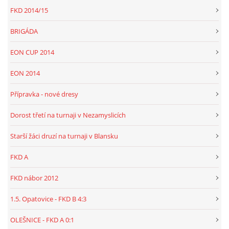
FKD 2014/15
BRIGÁDA
EON CUP 2014
EON 2014
Přípravka - nové dresy
Dorost třetí na turnaji v Nezamyslicích
Starší žáci druzí na turnaji v Blansku
FKD A
FKD nábor 2012
1.5. Opatovice - FKD B 4:3
OLEŠNICE - FKD A 0:1