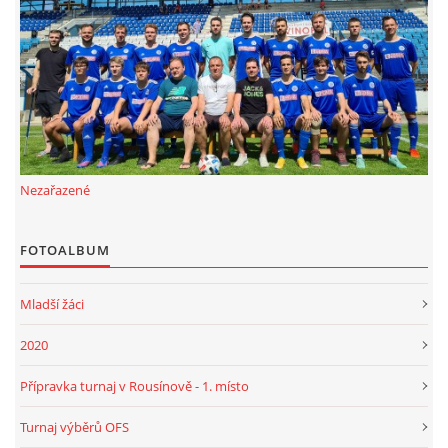
FKD, z.s.
Drnovice 704
68304 Drnovice
ičo 27005305
č.ú. 3227086359 / 0800
Nezařazené
sekretarfkd@centrum.cz
FOTOALBUM
© 2026 eStránky.cz
|
RSS
Mladší žáci
2020
Přípravka turnaj v Rousínově - 1. místo
Turnaj výběrů OFS