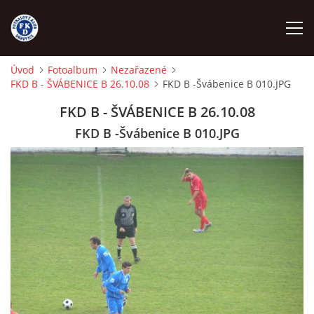
Úvod
Fotoalbum
Nezařazené
FKD B - ŠVÁBENICE B 26.10.08
FKD B -Švábenice B 010.JPG
ÚVOD
FKD B - ŠVÁBENICE B 26.10.08
NÁBOR
FKD B -Švábenice B 010.JPG
FKD A
FKD B
STARŠÍ DOROST
STARŠÍ ŽÁCI