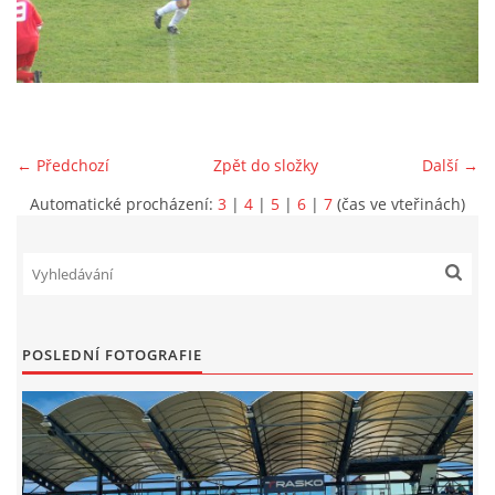
MLADŠÍ ŽÁCI
MLADŠÍ ŽÁCI "B"
← Předchozí
Zpět do složky
Další →
STARŠÍ PŘÍPRAVKA R 2012 + 2013
Automatické procházení:
3
|
4
|
5
|
6
|
7
(čas ve vteřinách)
MLADŠÍ PŘÍPRAVKA R2014-2015
PODPORUJÍ NÁŠ KLUB
POSLEDNÍ FOTOGRAFIE
ARCHÍV
DOTACE