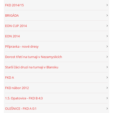
FKD 2014/15
BRIGÁDA
EON CUP 2014
EON 2014
Přípravka - nové dresy
Dorost třetí na turnaji v Nezamyslicích
Starší žáci druzí na turnaji v Blansku
FKD A
FKD nábor 2012
1.5. Opatovice - FKD B 4:3
OLEŠNICE - FKD A 0:1