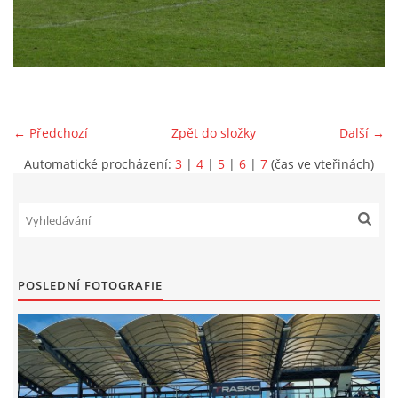
MLADŠÍ ŽÁCI
MLADŠÍ ŽÁCI "B"
← Předchozí
Zpět do složky
Další →
STARŠÍ PŘÍPRAVKA R 2012 + 2013
Automatické procházení:
3
|
4
|
5
|
6
|
7
(čas ve vteřinách)
MLADŠÍ PŘÍPRAVKA R2014-2015
PODPORUJÍ NÁŠ KLUB
POSLEDNÍ FOTOGRAFIE
ARCHÍV
DOTACE