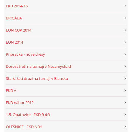
FKD 2014/15
BRIGÁDA
EON CUP 2014
EON 2014
Přípravka - nové dresy
Dorost třetí na turnaji v Nezamyslicích
Starší žáci druzí na turnaji v Blansku
FKD A
FKD nábor 2012
1.5. Opatovice - FKD B 4:3
OLEŠNICE - FKD A 0:1