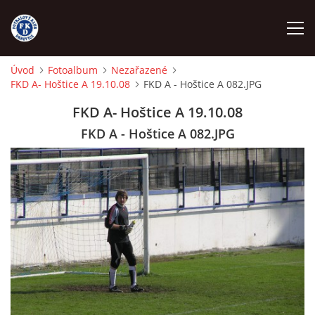
Úvod
Fotoalbum
Nezařazené
FKD A- Hoštice A 19.10.08
FKD A - Hoštice A 082.JPG
ÚVOD
FKD A- Hoštice A 19.10.08
NÁBOR
FKD A - Hoštice A 082.JPG
FKD A
FKD B
STARŠÍ DOROST
STARŠÍ ŽÁCI