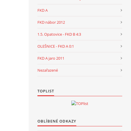
FKD A
FKD nábor 2012
1.5. Opatovice - FKD B 4:3
OLEŠNICE - FKD A 0:1
FKD A jaro 2011
Nezařazené
TOPLIST
OBLÍBENÉ ODKAZY