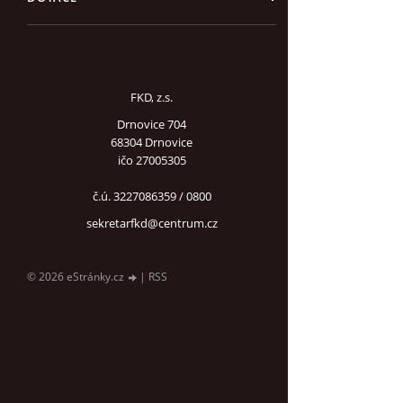
FKD, z.s.
Drnovice 704
68304 Drnovice
ičo 27005305
č.ú. 3227086359 / 0800
sekretarfkd@centrum.cz
© 2026 eStránky.cz
|
RSS