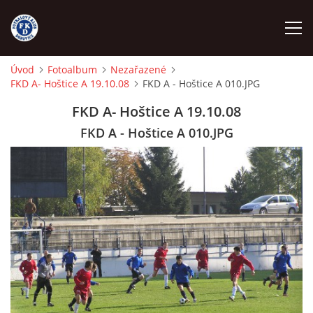
Úvod
Fotoalbum
Nezařazené
FKD A- Hoštice A 19.10.08
FKD A - Hoštice A 010.JPG
ÚVOD
FKD A- Hoštice A 19.10.08
NÁBOR
FKD A - Hoštice A 010.JPG
FKD A
FKD B
STARŠÍ DOROST
STARŠÍ ŽÁCI