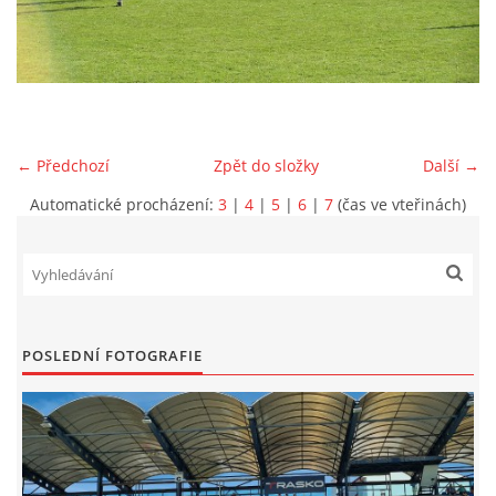
MLADŠÍ ŽÁCI
MLADŠÍ ŽÁCI "B"
← Předchozí
Zpět do složky
Další →
STARŠÍ PŘÍPRAVKA R 2012 + 2013
Automatické procházení:
3
|
4
|
5
|
6
|
7
(čas ve vteřinách)
MLADŠÍ PŘÍPRAVKA R2014-2015
PODPORUJÍ NÁŠ KLUB
POSLEDNÍ FOTOGRAFIE
ARCHÍV
DOTACE