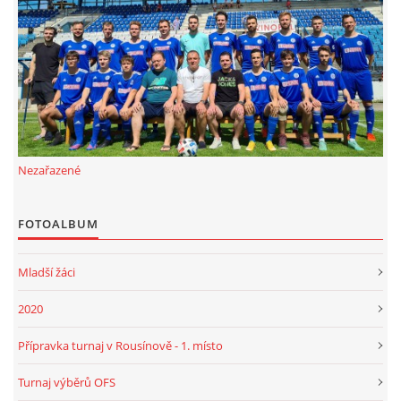
FKD, z.s.
Drnovice 704
68304 Drnovice
ičo 27005305
č.ú. 3227086359 / 0800
Nezařazené
sekretarfkd@centrum.cz
FOTOALBUM
© 2026 eStránky.cz
|
RSS
Mladší žáci
2020
Přípravka turnaj v Rousínově - 1. místo
Turnaj výběrů OFS