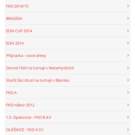
FKD 2014/15
BRIGÁDA
EON CUP 2014
EON 2014
Přípravka - nové dresy
Dorost třetí na turnaji v Nezamyslicích
Starší žáci druzí na turnaji v Blansku
FKD A
FKD nábor 2012
1.5. Opatovice - FKD B 4:3
OLEŠNICE - FKD A 0:1