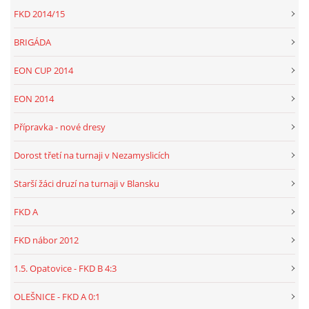
FKD 2014/15
BRIGÁDA
EON CUP 2014
EON 2014
Přípravka - nové dresy
Dorost třetí na turnaji v Nezamyslicích
Starší žáci druzí na turnaji v Blansku
FKD A
FKD nábor 2012
1.5. Opatovice - FKD B 4:3
OLEŠNICE - FKD A 0:1