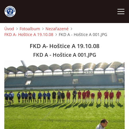
Úvod
Fotoalbum
Nezařazené
FKD A- Hoštice A 19.10.08
FKD A - Hoštice A 001.JPG
ÚVOD
FKD A- Hoštice A 19.10.08
NÁBOR
FKD A - Hoštice A 001.JPG
FKD A
FKD B
STARŠÍ DOROST
STARŠÍ ŽÁCI