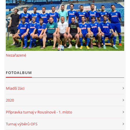
FKD, z.s.
Drnovice 704
68304 Drnovice
ičo 27005305
č.ú. 3227086359 / 0800
Nezařazené
sekretarfkd@centrum.cz
FOTOALBUM
© 2026 eStránky.cz
|
RSS
Mladší žáci
2020
Přípravka turnaj v Rousínově - 1. místo
Turnaj výběrů OFS