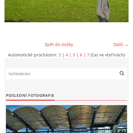
MLADŠÍ ŽÁCI
MLADŠÍ ŽÁCI "B"
Zpět do složky
Další →
STARŠÍ PŘÍPRAVKA R 2012 + 2013
Automatické procházení:
3
|
4
|
5
|
6
|
7
(čas ve vteřinách)
MLADŠÍ PŘÍPRAVKA R2014-2015
PODPORUJÍ NÁŠ KLUB
POSLEDNÍ FOTOGRAFIE
ARCHÍV
DOTACE