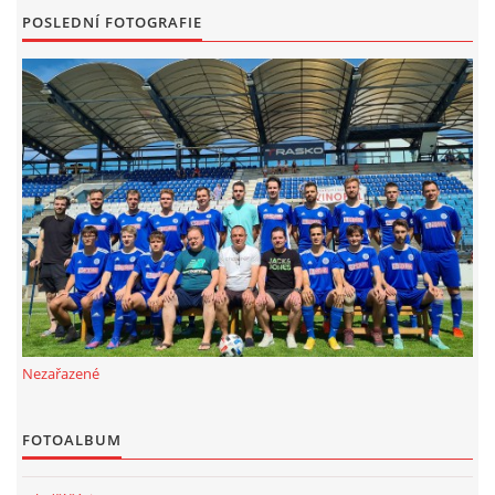
POSLEDNÍ FOTOGRAFIE
FKD, z.s.
Drnovice 704
68304 Drnovice
ičo 27005305
č.ú. 3227086359 / 0800
sekretarfkd@centrum.cz
© 2026 eStránky.cz
|
RSS
Nezařazené
FOTOALBUM