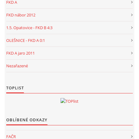
FKD A
FKD nábor 2012
1.5. Opatovice - FKD B 4:3
OLEŠNICE - FKD A 0:1
FKD A jaro 2011
Nezařazené
TOPLIST
OBLÍBENÉ ODKAZY
FAČR