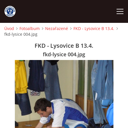
Úvod
Fotoalbum
Nezařazené
FKD - Lysovice B 13.4.
fkd-lysice 004.jpg
ÚVOD
FKD - Lysovice B 13.4.
NÁBOR
fkd-lysice 004.jpg
FKD A
FKD B
STARŠÍ DOROST
STARŠÍ ŽÁCI