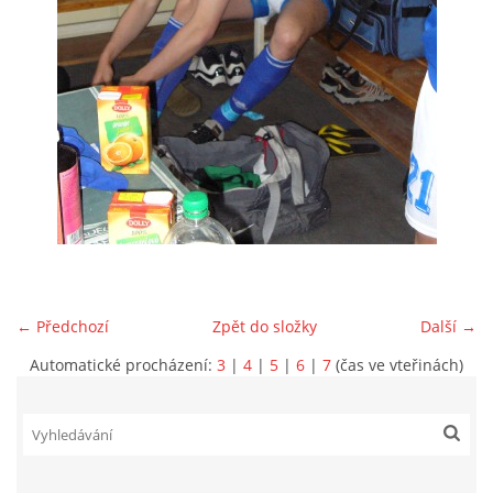
MLADŠÍ ŽÁCI
MLADŠÍ ŽÁCI "B"
STARŠÍ PŘÍPRAVKA R 2012 + 2013
MLADŠÍ PŘÍPRAVKA R2014-2015
PODPORUJÍ NÁŠ KLUB
← Předchozí
Zpět do složky
Další →
Automatické procházení:
3
|
4
|
5
|
6
|
7
(čas ve vteřinách)
ARCHÍV
DOTACE