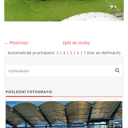
MLADŠÍ ŽÁCI
MLADŠÍ ŽÁCI "B"
← Předchozí
Zpět do složky
STARŠÍ PŘÍPRAVKA R 2012 + 2013
Automatické procházení:
3
|
4
|
5
|
6
|
7
(čas ve vteřinách)
MLADŠÍ PŘÍPRAVKA R2014-2015
PODPORUJÍ NÁŠ KLUB
POSLEDNÍ FOTOGRAFIE
ARCHÍV
DOTACE