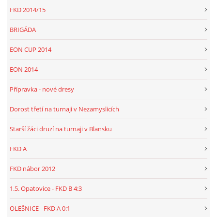
FKD 2014/15
BRIGÁDA
EON CUP 2014
EON 2014
Přípravka - nové dresy
Dorost třetí na turnaji v Nezamyslicích
Starší žáci druzí na turnaji v Blansku
FKD A
FKD nábor 2012
1.5. Opatovice - FKD B 4:3
OLEŠNICE - FKD A 0:1