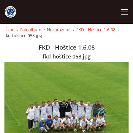
Úvod
Fotoalbum
Nezařazené
FKD - Hoštice 1.6.08
fkd-hoštice 058.jpg
ÚVOD
FKD - Hoštice 1.6.08
NÁBOR
fkd-hoštice 058.jpg
FKD A
FKD B
STARŠÍ DOROST
STARŠÍ ŽÁCI