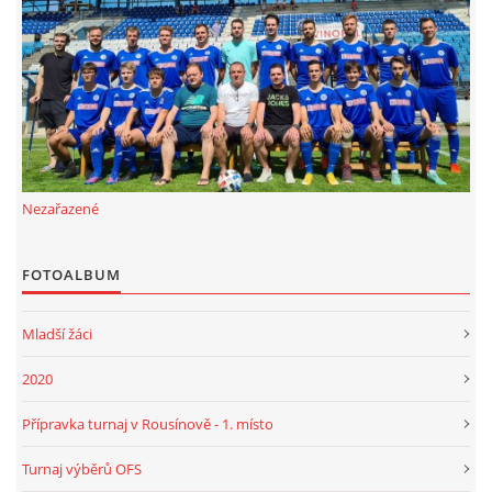
FKD, z.s.
Drnovice 704
68304 Drnovice
ičo 27005305
č.ú. 3227086359 / 0800
Nezařazené
sekretarfkd@centrum.cz
FOTOALBUM
© 2026 eStránky.cz
|
RSS
Mladší žáci
2020
Přípravka turnaj v Rousínově - 1. místo
Turnaj výběrů OFS