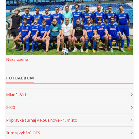
FKD, z.s.
Drnovice 704
68304 Drnovice
ičo 27005305
č.ú. 3227086359 / 0800
Nezařazené
sekretarfkd@centrum.cz
FOTOALBUM
© 2026 eStránky.cz
|
RSS
Mladší žáci
2020
Přípravka turnaj v Rousínově - 1. místo
Turnaj výběrů OFS