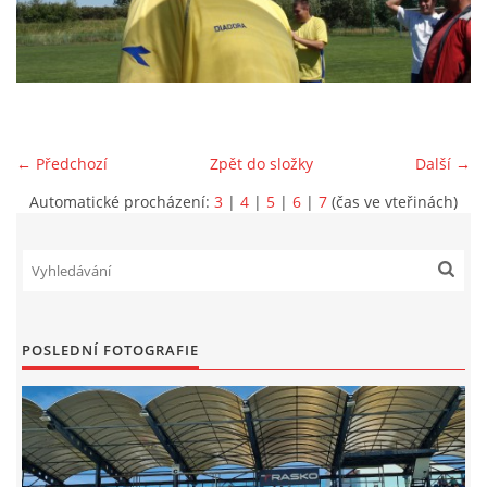
MLADŠÍ ŽÁCI
MLADŠÍ ŽÁCI "B"
← Předchozí
Zpět do složky
Další →
STARŠÍ PŘÍPRAVKA R 2012 + 2013
Automatické procházení:
3
|
4
|
5
|
6
|
7
(čas ve vteřinách)
MLADŠÍ PŘÍPRAVKA R2014-2015
PODPORUJÍ NÁŠ KLUB
POSLEDNÍ FOTOGRAFIE
ARCHÍV
DOTACE