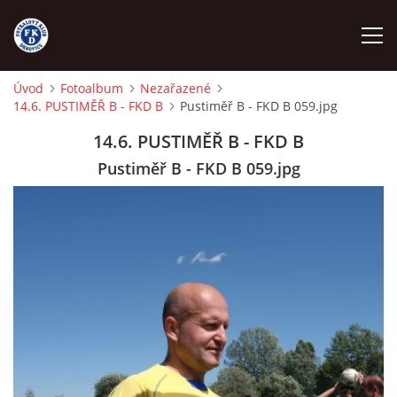
Úvod
Fotoalbum
Nezařazené
14.6. PUSTIMĚŘ B - FKD B
Pustiměř B - FKD B 059.jpg
ÚVOD
14.6. PUSTIMĚŘ B - FKD B
NÁBOR
Pustiměř B - FKD B 059.jpg
FKD A
FKD B
STARŠÍ DOROST
STARŠÍ ŽÁCI