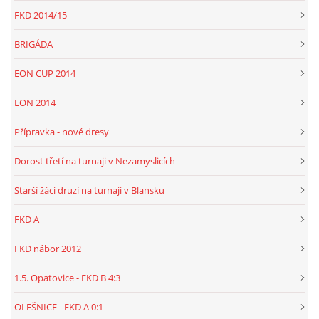
FKD 2014/15
BRIGÁDA
EON CUP 2014
EON 2014
Přípravka - nové dresy
Dorost třetí na turnaji v Nezamyslicích
Starší žáci druzí na turnaji v Blansku
FKD A
FKD nábor 2012
1.5. Opatovice - FKD B 4:3
OLEŠNICE - FKD A 0:1