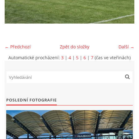
MLADŠÍ ŽÁCI
MLADŠÍ ŽÁCI "B"
← Předchozí
Zpět do složky
Další →
STARŠÍ PŘÍPRAVKA R 2012 + 2013
Automatické procházení:
3
|
4
|
5
|
6
|
7
(čas ve vteřinách)
MLADŠÍ PŘÍPRAVKA R2014-2015
PODPORUJÍ NÁŠ KLUB
POSLEDNÍ FOTOGRAFIE
ARCHÍV
DOTACE