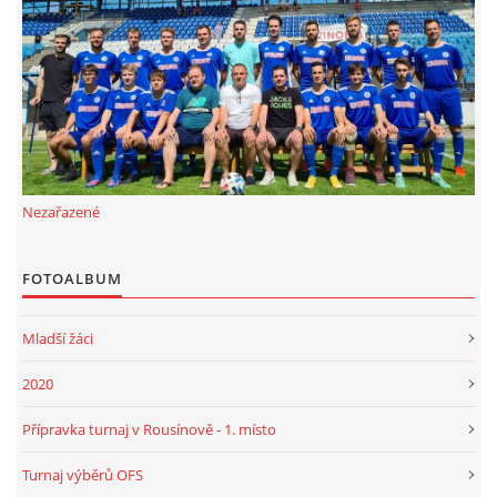
FKD, z.s.
Drnovice 704
68304 Drnovice
ičo 27005305
č.ú. 3227086359 / 0800
Nezařazené
sekretarfkd@centrum.cz
FOTOALBUM
© 2026 eStránky.cz
|
RSS
Mladší žáci
2020
Přípravka turnaj v Rousínově - 1. místo
Turnaj výběrů OFS