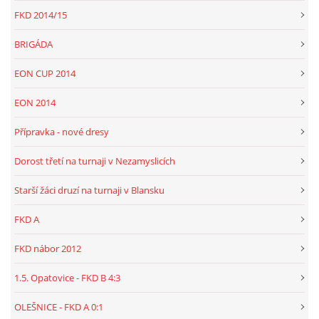
FKD 2014/15
BRIGÁDA
EON CUP 2014
EON 2014
Přípravka - nové dresy
Dorost třetí na turnaji v Nezamyslicích
Starší žáci druzí na turnaji v Blansku
FKD A
FKD nábor 2012
1.5. Opatovice - FKD B 4:3
OLEŠNICE - FKD A 0:1