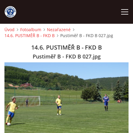
Úvod
Fotoalbum
Nezařazené
14.6. PUSTIMĚŘ B - FKD B
Pustiměř B - FKD B 027.jpg
ÚVOD
14.6. PUSTIMĚŘ B - FKD B
NÁBOR
Pustiměř B - FKD B 027.jpg
FKD A
FKD B
STARŠÍ DOROST
STARŠÍ ŽÁCI