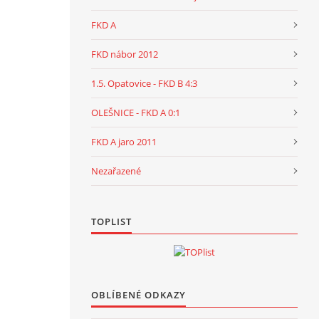
FKD A
FKD nábor 2012
1.5. Opatovice - FKD B 4:3
OLEŠNICE - FKD A 0:1
FKD A jaro 2011
Nezařazené
TOPLIST
OBLÍBENÉ ODKAZY