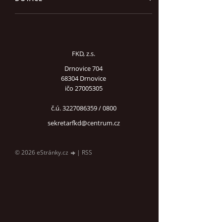
FKD, z.s.
Drnovice 704
68304 Drnovice
ičo 27005305
č.ú. 3227086359 / 0800
sekretarfkd@centrum.cz
© 2026 eStránky.cz
|
RSS