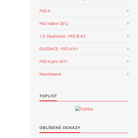
FKD A
FKD nábor 2012
1.5. Opatovice - FKD B 4:3
OLEŠNICE - FKD A 0:1
FKD A jaro 2011
Nezařazené
TOPLIST
OBLÍBENÉ ODKAZY