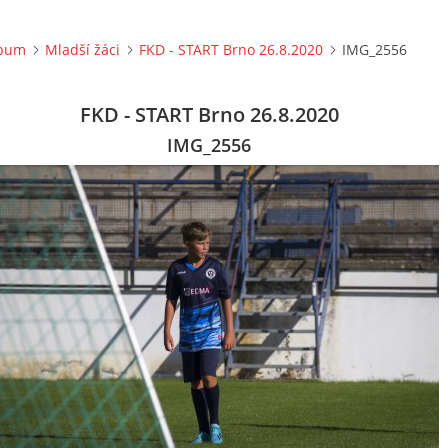
lbum
Mladší žáci
FKD - START Brno 26.8.2020
IMG_2556
FKD - START Brno 26.8.2020
IMG_2556