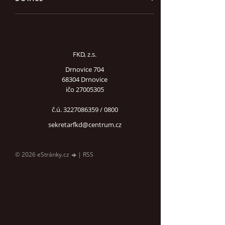
FKD, z.s.
Drnovice 704
68304 Drnovice
ičo 27005305
č.ú. 3227086359 / 0800
sekretarfkd@centrum.cz
© 2026 eStránky.cz
|
RSS