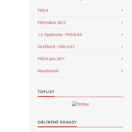
FKD A
FKD nábor 2012
1.5. Opatovice - FKD B 4:3
OLEŠNICE - FKD A 0:1
FKD A jaro 2011
Nezařazené
TOPLIST
OBLÍBENÉ ODKAZY