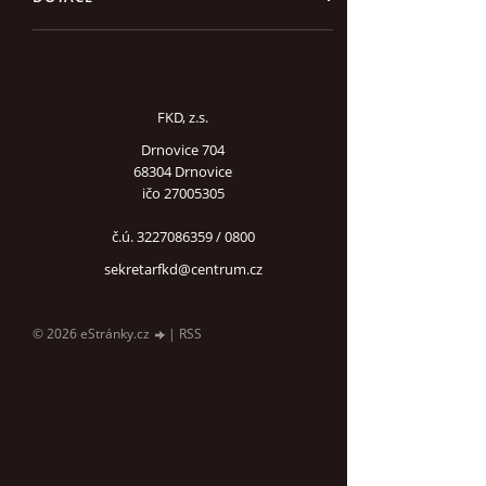
FKD, z.s.
Drnovice 704
68304 Drnovice
ičo 27005305
č.ú. 3227086359 / 0800
sekretarfkd@centrum.cz
© 2026 eStránky.cz
|
RSS