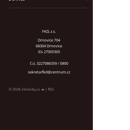
FKD, z.s.
Drnovice 704
68304 Drnovice
ičo 27005305
č.ú. 3227086359 / 0800
sekretarfkd@centrum.cz
© 2026 eStránky.cz
|
RSS