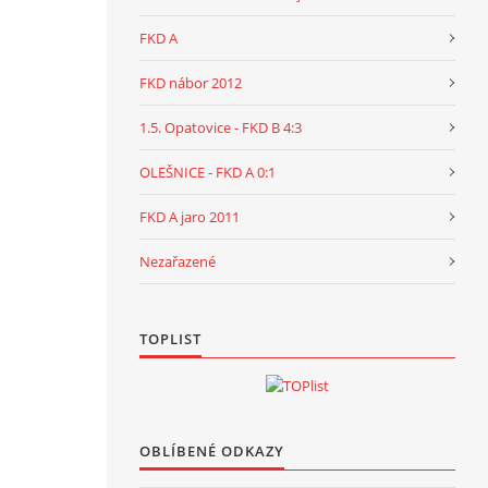
FKD A
FKD nábor 2012
1.5. Opatovice - FKD B 4:3
OLEŠNICE - FKD A 0:1
FKD A jaro 2011
Nezařazené
TOPLIST
OBLÍBENÉ ODKAZY