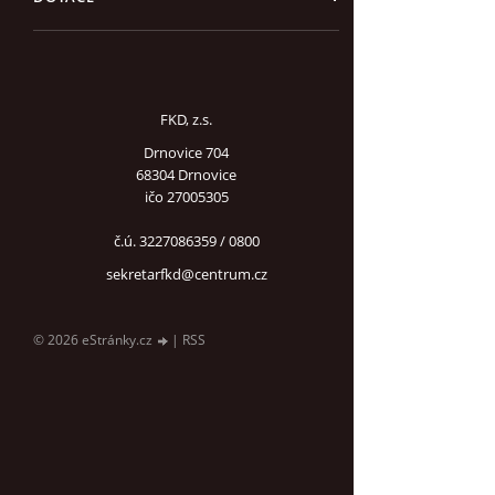
FKD, z.s.
Drnovice 704
68304 Drnovice
ičo 27005305
č.ú. 3227086359 / 0800
sekretarfkd@centrum.cz
© 2026 eStránky.cz
|
RSS