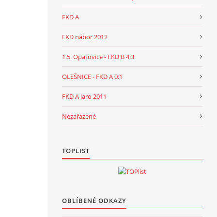
FKD A
FKD nábor 2012
1.5. Opatovice - FKD B 4:3
OLEŠNICE - FKD A 0:1
FKD A jaro 2011
Nezařazené
TOPLIST
OBLÍBENÉ ODKAZY