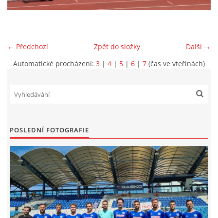
MLADŠÍ ŽÁCI
← Předchozí
Zpět do složky
Další →
MLADŠÍ ŽÁCI "B"
Automatické procházení:
3
|
4
|
5
|
6
|
7
(čas ve vteřinách)
STARŠÍ PŘÍPRAVKA R 2012 + 2013
MLADŠÍ PŘÍPRAVKA R2014-2015
POSLEDNÍ FOTOGRAFIE
PODPORUJÍ NÁŠ KLUB
ARCHÍV
DOTACE