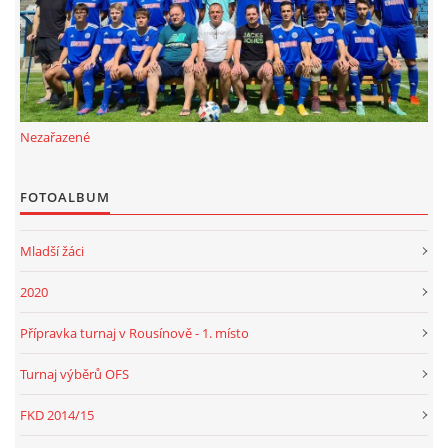
FKD, z.s.
Drnovice 704
68304 Drnovice
Nezařazené
ičo 27005305
č.ú. 3227086359 / 0800
FOTOALBUM
sekretarfkd@centrum.cz
Mladší žáci
© 2026 eStránky.cz
|
RSS
2020
Přípravka turnaj v Rousínově - 1. místo
Turnaj výběrů OFS
FKD 2014/15