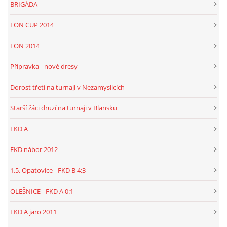
BRIGÁDA
EON CUP 2014
EON 2014
Přípravka - nové dresy
Dorost třetí na turnaji v Nezamyslicích
Starší žáci druzí na turnaji v Blansku
FKD A
FKD nábor 2012
1.5. Opatovice - FKD B 4:3
OLEŠNICE - FKD A 0:1
FKD A jaro 2011