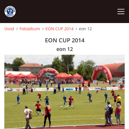
Úvod
Fotoalbum
EON CUP 2014
eon 12
ÚVOD
EON CUP 2014
eon 12
NÁBOR
FKD A
FKD B
STARŠÍ DOROST
STARŠÍ ŽÁCI