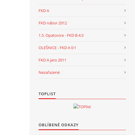
FKD A
FKD nábor 2012
1.5. Opatovice - FKD B 4:3
OLEŠNICE - FKD A 0:1
FKD A jaro 2011
Nezařazené
TOPLIST
OBLÍBENÉ ODKAZY