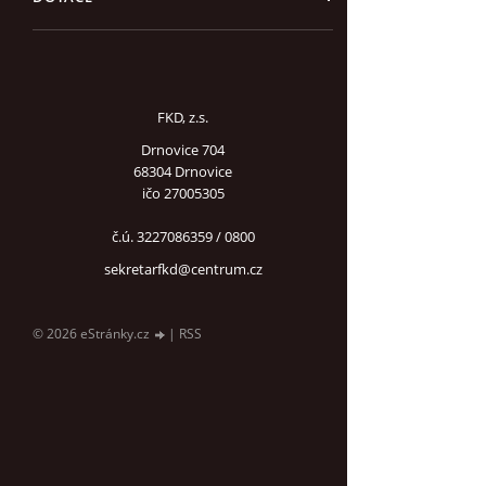
FKD, z.s.
Drnovice 704
68304 Drnovice
ičo 27005305
č.ú. 3227086359 / 0800
sekretarfkd@centrum.cz
© 2026 eStránky.cz
|
RSS