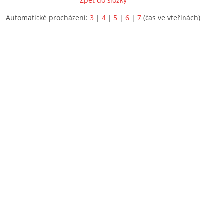
Zpět do složky
Automatické procházení:
3
|
4
|
5
|
6
|
7
(čas ve vteřinách)