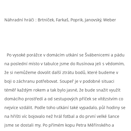
MLADŠÍ ŽÁCI
Náhradní hráči : Brtníček, Farkaš, Poprik, Janovský, Weber
MLADŠÍ ŽÁCI "B"
STARŠÍ PŘÍPRAVKA R 2012 + 2013
Po vysoké porážce v domácím utkání se Švábenicemi a pádu
na poslední místo v tabulce jsme do Rusínova jeli s vědomím,
MLADŠÍ PŘÍPRAVKA R2014-2015
že si nemůžeme dovolit další ztrátu bodů, které budeme v
boji o záchranu potřebovat. Soupeř je v podobné situaci
PODPORUJÍ NÁŠ KLUB
téměř každým rokem a tak bylo jasné, že bude snažit využít
domácího prostředí a od sestupových příček se vítězstvím co
ARCHÍV
nejvíce vzdálit. Podle toho utkání také vypadalo, půl hodiny se
na hřišti víc bojovalo než hrál fotbal a do první velké šance
DOTACE
jsme se dostali my. Po přímém kopu Petra Měřínského a