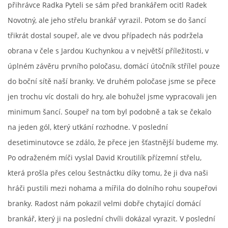
přihrávce Radka Pyteli se sám před brankářem ocitl Radek
Novotný, ale jeho střelu brankář vyrazil. Potom se do šancí
FKD, z.s.
třikrát dostal soupeř, ale ve dvou případech nás podržela
Drnovice 704
obrana v čele s Jardou Kuchynkou a v největší příležitosti, v
68304 Drnovice
úplném závěru prvního poločasu, domácí útočník střílel pouze
ičo 27005305
do boční sítě naší branky. Ve druhém poločase jsme se přece
č.ú. 3227086359 / 0800
jen trochu víc dostali do hry, ale bohužel jsme vypracovali jen
sekretarfkd@centrum.cz
minimum šancí. Soupeř na tom byl podobně a tak se čekalo
na jeden gól, který utkání rozhodne. V poslední
© 2026 eStránky.cz
|
RSS
desetiminutovce se zdálo, že přece jen šťastnější budeme my.
Po odraženém míči vyslal David Kroutilík přízemní střelu,
která prošla přes celou šestnáctku díky tomu, že ji dva naši
hráči pustili mezi nohama a mířila do dolního rohu soupeřovi
branky. Radost nám pokazil velmi dobře chytající domácí
brankář, který ji na poslední chvíli dokázal vyrazit. V poslední