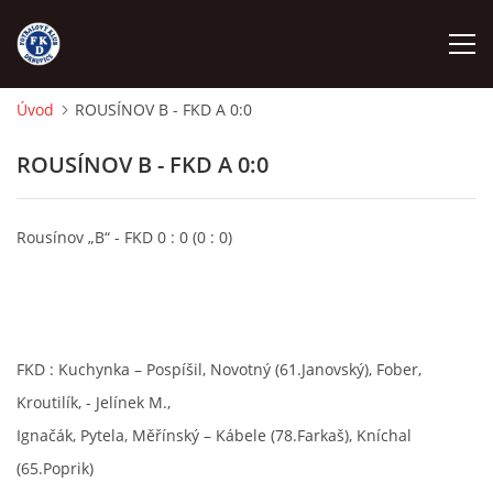
Úvod
ROUSÍNOV B - FKD A 0:0
ÚVOD
ROUSÍNOV B - FKD A 0:0
NÁBOR
Rousínov „B“ - FKD 0 : 0 (0 : 0)
FKD A
FKD B
FKD : Kuchynka – Pospíšil, Novotný (61.Janovský), Fober,
STARŠÍ DOROST
Kroutilík, - Jelínek M.,
Ignačák, Pytela, Měřínský – Kábele (78.Farkaš), Kníchal
(65.Poprik)
STARŠÍ ŽÁCI