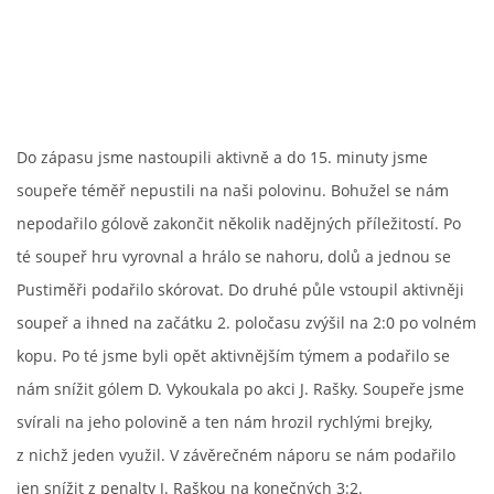
MLADŠÍ ŽÁCI
MLADŠÍ ŽÁCI "B"
Do zápasu jsme nastoupili aktivně a do 15. minuty jsme
STARŠÍ PŘÍPRAVKA R 2012 + 2013
soupeře téměř nepustili na naši polovinu. Bohužel se nám
nepodařilo gólově zakončit několik nadějných příležitostí. Po
MLADŠÍ PŘÍPRAVKA R2014-2015
té soupeř hru vyrovnal a hrálo se nahoru, dolů a jednou se
Pustiměři podařilo skórovat. Do druhé půle vstoupil aktivněji
PODPORUJÍ NÁŠ KLUB
soupeř a ihned na začátku 2. poločasu zvýšil na 2:0 po volném
kopu. Po té jsme byli opět aktivnějším týmem a podařilo se
ARCHÍV
nám snížit gólem D. Vykoukala po akci J. Rašky. Soupeře jsme
svírali na jeho polovině a ten nám hrozil rychlými brejky,
DOTACE
z nichž jeden využil. V závěrečném náporu se nám podařilo
jen snížit z penalty J. Raškou na konečných 3:2.