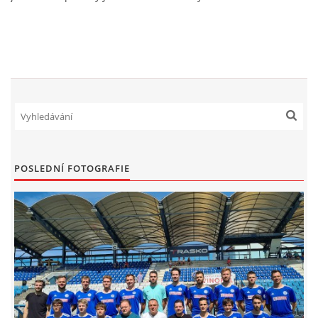
FKD, z.s.
Drnovice 704
68304 Drnovice
ičo 27005305
č.ú. 3227086359 / 0800
sekretarfkd@centrum.cz
POSLEDNÍ FOTOGRAFIE
© 2026 eStránky.cz
|
RSS