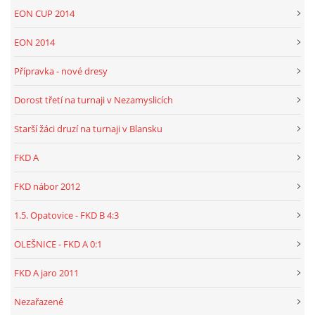
EON CUP 2014
EON 2014
Přípravka - nové dresy
Dorost třetí na turnaji v Nezamyslicích
Starší žáci druzí na turnaji v Blansku
FKD A
FKD nábor 2012
1.5. Opatovice - FKD B 4:3
OLEŠNICE - FKD A 0:1
FKD A jaro 2011
Nezařazené