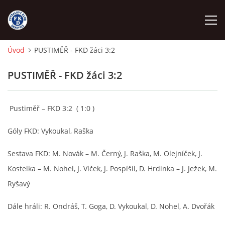
Úvod
PUSTIMĚŘ - FKD žáci 3:2
ÚVOD
PUSTIMĚŘ - FKD žáci 3:2
NÁBOR
Pustiměř – FKD 3:2 ( 1:0 )
FKD A
Góly FKD: Vykoukal, Raška
FKD B
Sestava FKD: M. Novák – M. Černý, J. Raška, M. Olejníček, J.
Kostelka – M. Nohel, J. Vlček, J. Pospíšil, D. Hrdinka – J. Ježek, M.
STARŠÍ DOROST
Ryšavý
Dále hráli: R. Ondráš, T. Goga, D. Vykoukal, D. Nohel, A. Dvořák
STARŠÍ ŽÁCI