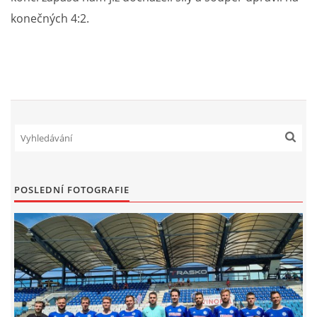
konečných 4:2.
FKD, z.s.
Drnovice 704
68304 Drnovice
ičo 27005305
č.ú. 3227086359 / 0800
sekretarfkd@centrum.cz
POSLEDNÍ FOTOGRAFIE
© 2026 eStránky.cz
|
RSS