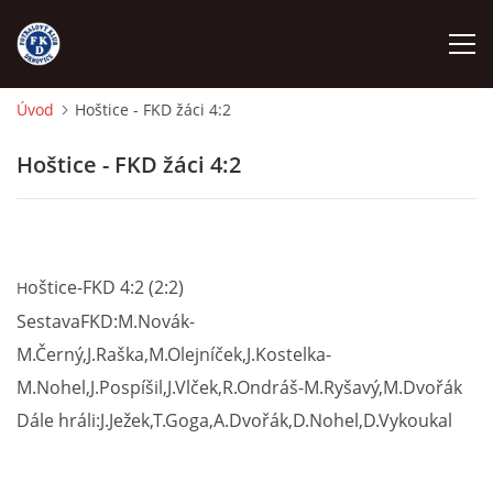
Úvod
Hoštice - FKD žáci 4:2
ÚVOD
Hoštice - FKD žáci 4:2
NÁBOR
FKD A
oštice-FKD 4:2 (2:2)
H
SestavaFKD:M.Novák-
FKD B
M.Černý,J.Raška,M.Olejníček,J.Kostelka-
M.Nohel,J.Pospíšil,J.Vlček,R.Ondráš-M.Ryšavý,M.Dvořák
STARŠÍ DOROST
Dále hráli:J.Ježek,T.Goga,A.Dvořák,D.Nohel,D.Vykoukal
STARŠÍ ŽÁCI