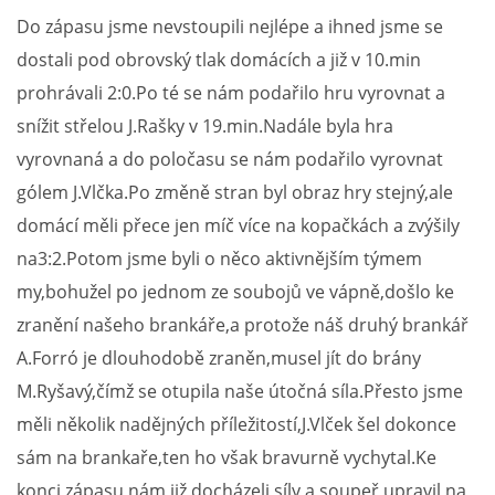
Do zápasu jsme nevstoupili nejlépe a ihned jsme se
MLADŠÍ ŽÁCI
dostali pod obrovský tlak domácích a již v 10.min
prohrávali 2:0.Po té se nám podařilo hru vyrovnat a
MLADŠÍ ŽÁCI "B"
snížit střelou J.Rašky v 19.min.Nadále byla hra
vyrovnaná a do poločasu se nám podařilo vyrovnat
STARŠÍ PŘÍPRAVKA R 2012 + 2013
gólem J.Vlčka.Po změně stran byl obraz hry stejný,ale
domácí měli přece jen míč více na kopačkách a zvýšily
MLADŠÍ PŘÍPRAVKA R2014-2015
na3:2.Potom jsme byli o něco aktivnějším týmem
my,bohužel po jednom ze soubojů ve vápně,došlo ke
PODPORUJÍ NÁŠ KLUB
zranění našeho brankáře,a protože náš druhý brankář
A.Forró je dlouhodobě zraněn,musel jít do brány
ARCHÍV
M.Ryšavý,čímž se otupila naše útočná síla.Přesto jsme
měli několik nadějných příležitostí,J.Vlček šel dokonce
DOTACE
sám na brankaře,ten ho však bravurně vychytal.Ke
konci zápasu nám již docházeli síly a soupeř upravil na