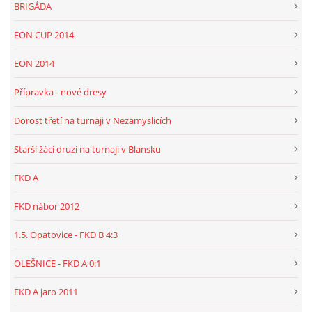
BRIGÁDA
EON CUP 2014
EON 2014
Přípravka - nové dresy
Dorost třetí na turnaji v Nezamyslicích
Starší žáci druzí na turnaji v Blansku
FKD A
FKD nábor 2012
1.5. Opatovice - FKD B 4:3
OLEŠNICE - FKD A 0:1
FKD A jaro 2011