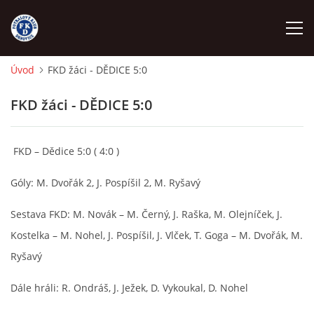
Úvod
FKD žáci - DĚDICE 5:0
ÚVOD
FKD žáci - DĚDICE 5:0
NÁBOR
FKD – Dědice 5:0 ( 4:0 )
FKD A
Góly: M. Dvořák 2, J. Pospíšil
2, M
. Ryšavý
FKD B
Sestava FKD: M. Novák – M. Černý, J. Raška, M. Olejníček, J.
Kostelka – M. Nohel, J. Pospíšil, J. Vlček, T. Goga – M. Dvořák, M.
STARŠÍ DOROST
Ryšavý
Dále hráli: R. Ondráš, J. Ježek, D. Vykoukal, D. Nohel
STARŠÍ ŽÁCI