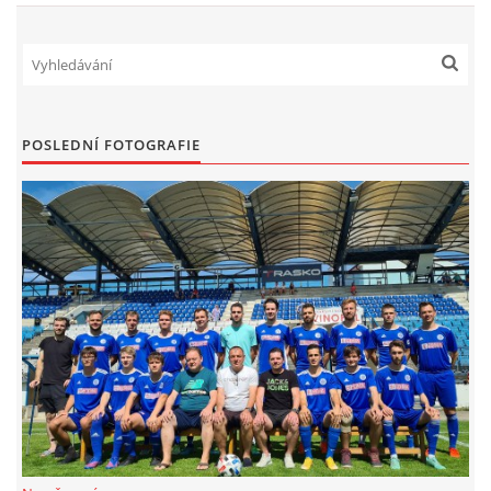
FKD, z.s.
Drnovice 704
68304 Drnovice
POSLEDNÍ FOTOGRAFIE
ičo 27005305
č.ú. 3227086359 / 0800
sekretarfkd@centrum.cz
© 2026 eStránky.cz
|
RSS