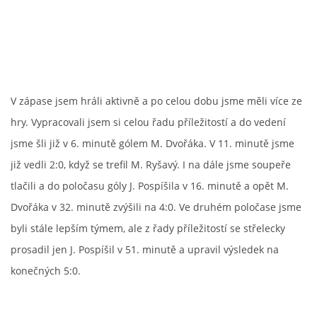
MLADŠÍ ŽÁCI
MLADŠÍ ŽÁCI "B"
V zápase jsem hráli aktivně a po celou dobu jsme měli více ze
STARŠÍ PŘÍPRAVKA R 2012 + 2013
hry. Vypracovali jsem si celou řadu příležitostí a do vedení
jsme šli již v 6. minutě gólem M. Dvořáka. V 11. minutě jsme
MLADŠÍ PŘÍPRAVKA R2014-2015
již vedli 2:0, když se trefil M. Ryšavý. I na dále jsme soupeře
tlačili a do poločasu góly J. Pospíšila v 16. minutě a opět M.
PODPORUJÍ NÁŠ KLUB
Dvořáka v 32. minutě zvýšili na 4:0. Ve druhém poločase jsme
byli stále lepším týmem, ale z řady příležitostí se střelecky
ARCHÍV
prosadil jen J. Pospíšil v 51. minutě a upravil výsledek na
konečných 5:0.
DOTACE