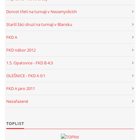
Dorost třetí na turnaji v Nezamyslicích
Starší žáci druzí na turnaji v Blansku
FKD A
FKD nábor 2012
1.5. Opatovice - FKD B 4:3
OLEŠNICE - FKD A 0:1
FKD A jaro 2011
Nezařazené
TOPLIST