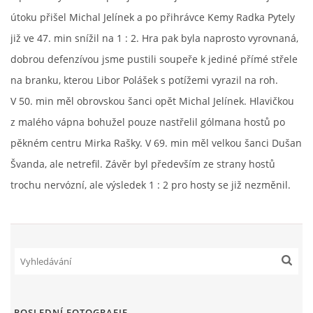
útoku přišel Michal Jelínek a po přihrávce Kemy Radka Pytely
již ve 47. min snížil na 1 : 2. Hra pak byla naprosto vyrovnaná,
FKD, z.s.
dobrou defenzívou jsme pustili soupeře k jediné přímé střele
Drnovice 704
na branku, kterou Libor Polášek s potížemi vyrazil na roh.
68304 Drnovice
ičo 27005305
V 50. min měl obrovskou šanci opět Michal Jelínek. Hlavičkou
z malého vápna bohužel pouze nastřelil gólmana hostů po
č.ú. 3227086359 / 0800
pěkném centru Mirka Rašky. V 69. min měl velkou šanci Dušan
sekretarfkd@centrum.cz
Švanda, ale netrefil. Závěr byl především ze strany hostů
trochu nervózní, ale výsledek 1 : 2 pro hosty se již nezměnil.
© 2026 eStránky.cz
|
RSS
POSLEDNÍ FOTOGRAFIE