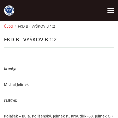
Úvod
FKD B - VYŠKOV B 1:2
ÚVOD
FKD B - VYŠKOV B 1:2
NÁBOR
FKD A
branky:
FKD B
Michal Jelínek
STARŠÍ DOROST
sestava:
STARŠÍ ŽÁCI
Polášek – Bula, Polišenský, Jelínek P., Kroutilík (60. Jelínek O.)