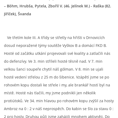
– Böhm, Hrubša, Pytela, Zbořil V. (46. Jelínek M.) - Raška (82.
MLADŠÍ ŽÁCI
Jiříček), Švanda
MLADŠÍ ŽÁCI "B"
Ve třetím kole III. A třídy se střetly na hřišti v Drnovicích
STARŠÍ PŘÍPRAVKA R 2012 + 2013
dosud neporažené týmy soutěže Vyškov B a domácí FKD B.
Hosté od začátku utkání projevovali své kvality a zatlačili nás
MLADŠÍ PŘÍPRAVKA R2014-2015
do defenzívy. Ve 3. min stříleli hosté těsně nad. V 7. min
velkou šanci soupeře chytil náš gólman. V 8. min se ujali
PODPORUJÍ NÁŠ KLUB
hosté vedení střelou z 25 m do šibenice. Vzápětí jsme se po
rohovém kopu dostali ke střele i my, ale brankář hostí byl na
ARCHÍV
místě. Hosté nás tlačili, my jsme podnikli jen několik
protiútoků. Ve 34. min hlavou po rohovém kopu zvýšil za hosty
DOTACE
Ambroz na 0 : 2 v náš neprospěch. Do kabin se šlo za stavu 0 :
2 pro hosty. Druhou půli jsme zahájili mnohem aktivněji. Do