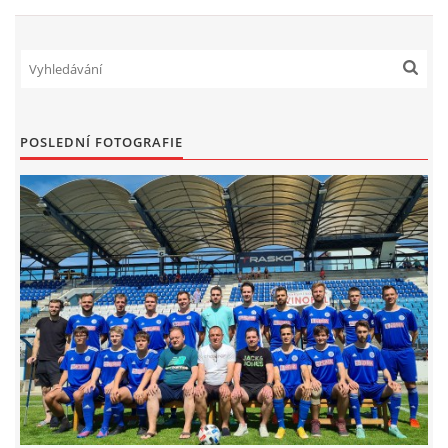
FKD, z.s.
Drnovice 704
68304 Drnovice
ičo 27005305
POSLEDNÍ FOTOGRAFIE
č.ú. 3227086359 / 0800
sekretarfkd@centrum.cz
© 2026 eStránky.cz
|
RSS