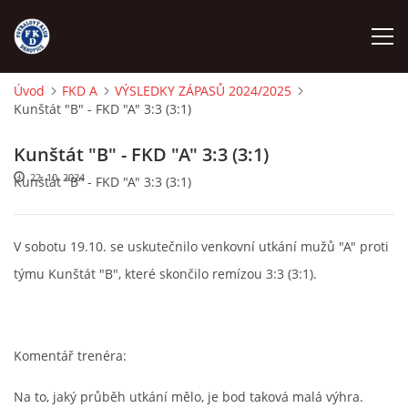
Úvod
FKD A
VÝSLEDKY ZÁPASŮ 2024/2025
Kunštát "B" - FKD "A" 3:3 (3:1)
ÚVOD
Kunštát "B" - FKD "A" 3:3 (3:1)
NÁBOR
22. 10. 2024
Kunštát "B" - FKD "A" 3:3 (3:1)
FKD A
V sobotu 19.10. se uskutečnilo venkovní utkání mužů "A" proti
týmu Kunštát "B", které skončilo remízou 3:3 (3:1).
FKD B
STARŠÍ DOROST
Komentář trenéra:
STARŠÍ ŽÁCI
Na to, jaký průběh utkání mělo, je bod taková malá výhra.