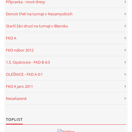
Přípravka - nové dresy
Dorost třetí na turnaji v Nezamyslicích
Starší žáci druzí na turnaji v Blansku
FKD A
FKD nábor 2012
1.5. Opatovice - FKD B 4:3
OLEŠNICE - FKD A 0:1
FKD A jaro 2011
Nezařazené
TOPLIST