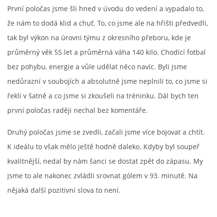
První poločas jsme šli hned v úvodu do vedení a vypadalo to,
MLADŠÍ ŽÁCI
že nám to dodá klid a chuť. To, co jsme ale na hřišti předvedli,
tak byl výkon na úrovni týmu z okresního přeboru, kde je
MLADŠÍ ŽÁCI "B"
průměrný věk 55 let a průměrná váha 140 kilo. Chodící fotbal
bez pohybu, energie a vůle udělat něco navíc. Byli jsme
STARŠÍ PŘÍPRAVKA R 2012 + 2013
nedůrazní v soubojích a absolutně jsme neplnili to, co jsme si
řekli v šatně a co jsme si zkoušeli na tréninku. Dál bych ten
MLADŠÍ PŘÍPRAVKA R2014-2015
první poločas raději nechal bez komentáře.
Druhý poločas jsme se zvedli, začali jsme více bojovat a chtít.
PODPORUJÍ NÁŠ KLUB
K ideálu to však mělo ještě hodně daleko. Kdyby byl soupeř
kvalitnější, nedal by nám šanci se dostat zpět do zápasu. My
ARCHÍV
jsme to ale nakonec zvládli srovnat gólem v 93. minutě. Na
nějaká další pozitivní slova to není.
DOTACE