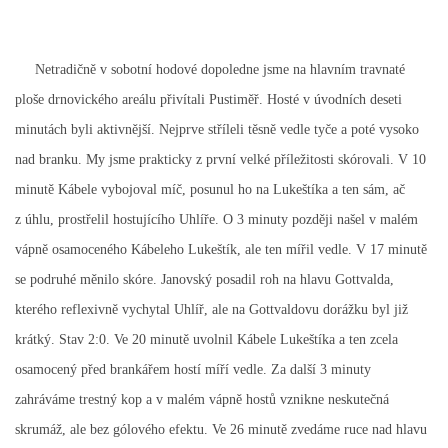
MLADŠÍ ŽÁCI
Netradičně v sobotní hodové dopoledne jsme na hlavním travnaté
MLADŠÍ ŽÁCI "B"
ploše drnovického areálu přivítali Pustiměř. Hosté v úvodních deseti
minutách byli aktivnější. Nejprve stříleli těsně vedle tyče a poté vysoko
STARŠÍ PŘÍPRAVKA R 2012 + 2013
nad branku. My jsme prakticky z první velké příležitosti skórovali. V 10
minutě Kábele vybojoval míč, posunul ho na Lukeštíka a ten sám, ač
z úhlu, prostřelil hostujícího Uhlíře. O 3 minuty později našel v malém
MLADŠÍ PŘÍPRAVKA R2014-2015
vápně osamoceného Kábeleho Lukeštík, ale ten mířil vedle. V 17 minutě
se podruhé měnilo skóre. Janovský posadil roh na hlavu Gottvalda,
PODPORUJÍ NÁŠ KLUB
kterého reflexivně vychytal Uhlíř, ale na Gottvaldovu dorážku byl již
krátký. Stav 2:0. Ve 20 minutě uvolnil Kábele Lukeštíka a ten zcela
ARCHÍV
osamocený před brankářem hostí míří vedle. Za další 3 minuty
zahráváme trestný kop a v malém vápně hostů vznikne neskutečná
DOTACE
skrumáž, ale bez gólového efektu. Ve 26 minutě zvedáme ruce nad hlavu