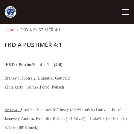
Úvod
FKD A PUSTIMĚŘ 4:1
ÚVOD
FKD A PUSTIMĚŘ 4:1
NÁBOR
FKD : Pustiměř 4 : 1 (4:0)
FKD A
Branky : Kučera 2, Lukeštík, Gottvald
Žluté karty : Jelínek,Forró, Petlach
FKD B
STARŠÍ DOROST
Sestava :
Hrušák – P.Jelínek,Měřínský (46´Matoušek),Gottvald,Forró –
Janovský,Ambroz,Kroutilík,Kučera ( 71´Klvač) – Lukeštík (65´Petlach),
STARŠÍ ŽÁCI
Kábele (89´Klimek)