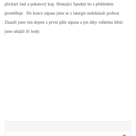
přichází faul a pokutový kop. Hostující Spodný ho s přehledem
proměňuje. Do konce zápasu jsme se z latergie nedokázali probrat.
Zkazili jsme tím dojem z první půle zápasu a jen díky velkému štěstí
jsme uhájili tři body.