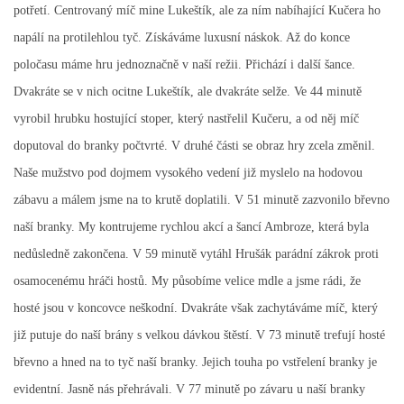
potřetí. Centrovaný míč mine Lukeštík, ale za ním nabíhající Kučera ho
napálí na protilehlou tyč. Získáváme luxusní náskok. Až do konce
FKD, z.s.
poločasu máme hru jednoznačně v naší režii. Přichází i další šance.
Drnovice 704
Dvakráte se v nich ocitne Lukeštík, ale dvakráte selže. Ve 44 minutě
68304 Drnovice
vyrobil hrubku hostující stoper, který nastřelil Kučeru, a od něj míč
ičo 27005305
doputoval do branky počtvrté. V druhé části se obraz hry zcela změnil.
č.ú. 3227086359 / 0800
Naše mužstvo pod dojmem vysokého vedení již myslelo na hodovou
sekretarfkd@centrum.cz
zábavu a málem jsme na to krutě doplatili. V 51 minutě zazvonilo břevno
naší branky. My kontrujeme rychlou akcí a šancí Ambroze, která byla
© 2026 eStránky.cz
|
RSS
nedůsledně zakončena. V 59 minutě vytáhl Hrušák parádní zákrok proti
osamocenému hráči hostů. My působíme velice mdle a jsme rádi, že
hosté jsou v koncovce neškodní. Dvakráte však zachytáváme míč, který
již putuje do naší brány s velkou dávkou štěstí. V 73 minutě trefují hosté
břevno a hned na to tyč naší branky. Jejich touha po vstřelení branky je
evidentní. Jasně nás přehrávali. V 77 minutě po závaru u naší branky