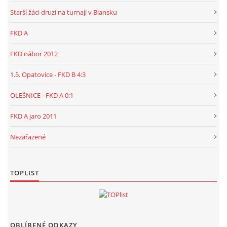
Starší žáci druzí na turnaji v Blansku
FKD A
FKD nábor 2012
1.5. Opatovice - FKD B 4:3
OLEŠNICE - FKD A 0:1
FKD A jaro 2011
Nezařazené
TOPLIST
OBLÍBENÉ ODKAZY