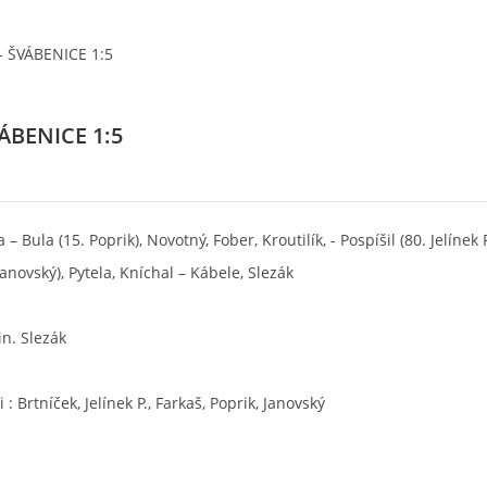
- ŠVÁBENICE 1:5
VÁBENICE 1:5
– Bula (15. Poprik), Novotný, Fober, Kroutilík, - Pospíšil (80. Jelínek P
anovský), Pytela, Kníchal – Kábele, Slezák
in. Slezák
: Brtníček, Jelínek P., Farkaš, Poprik, Janovský