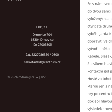
že s námi vedo
do dvou šancí,
vyložených, al
čtyřicáté druh
FKD, z.s.
vyběhl Jarda 
Drnovice 704
68304 Drnovice
dopravit. Ve d
ičo 27005305
vytvořili něko
č.ú. 3227086359 / 0800
Kábele, Slezá
sekretarfkd@centrum.cz
Slezákem hlavi
kontaktní gól j
© 2026 eStránky.cz
|
RSS
Hosté za tohot
kterou jen s n
hry po centru 
doklepl hlavou
výsledek srovn