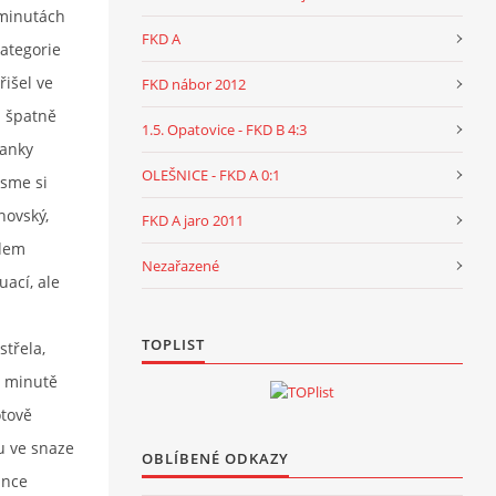
 minutách
FKD A
kategorie
řišel ve
FKD nábor 2012
u špatně
1.5. Opatovice - FKD B 4:3
ranky
OLEŠNICE - FKD A 0:1
jsme si
novský,
FKD A jaro 2011
idem
Nezařazené
uací, ale
TOPLIST
střela,
é minutě
otově
u ve snaze
OBLÍBENÉ ODKAZY
ánce