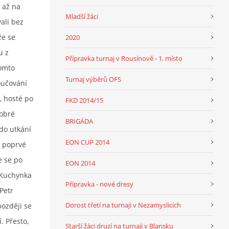
 až na
Mladší žáci
ali bez
že se
2020
u z
Přípravka turnaj v Rousínově - 1. místo
tomto
Turnaj výběrů OFS
oučování
, hosté po
FKD 2014/15
dobré
BRIGÁDA
 do utkání
EON CUP 2014
e poprvé
e se po
EON 2014
a Kuchynka
Přípravka - nové dresy
Petr
Dorost třetí na turnaji v Nezamyslicích
později se
. Přesto,
Starší žáci druzí na turnaji v Blansku