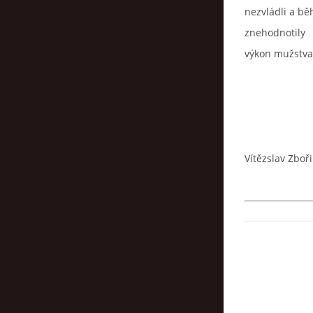
nezvládli a bě
znehodnotily
výkon mužstva 
Vítězslav Zboři