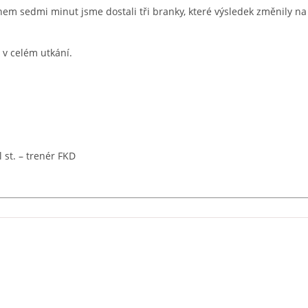
hem sedmi minut jsme dostali tři branky, které výsledek změnily na
v celém utkání.
l st. – trenér FKD