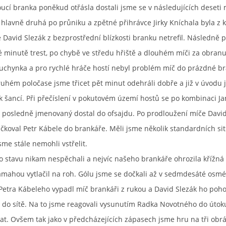
ucí branka poněkud otřásla dostali jsme se v následujících deseti
 hlavně druhá po průniku a zpětné přihrávce Jirky Kníchala byla z 
e David Slezák z bezprostřední blízkosti branku netrefil. Následně p
é minutě trest, po chybě ve středu hřiště a dlouhém míči za obran
Kuchynka a pro rychlé hráče hostí nebyl problém míč do prázdné b
ruhém poločase jsme třicet pět minut odehráli dobře a již v úvodu 
lik šancí. Při přečíslení v pokutovém území hostů se po kombinaci Ja
k, posledně jmenovaný dostal do ofsajdu. Po prodloužení míče Dav
čkoval Petr Kábele do brankáře. Měli jsme několik standardních sit
sme stále nemohli vstřelit.
o stavu nikam nespěchali a nejvíc našeho brankáře ohrozila křížná 
ámahou vytlačil na roh. Gólu jsme se dočkali až v sedmdesáté osm
Petra Kábeleho vypadl míč brankáři z rukou a David Slezák ho poh
 do sítě. Na to jsme reagovali vysunutím Radka Novotného do útok
at. Ovšem tak jako v předcházejících zápasech jsme hru na tři obr