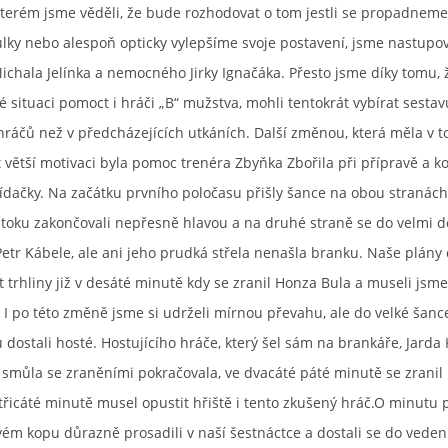
terém jsme věděli, že bude rozhodovat o tom jestli se propadneme
ky nebo alespoň opticky vylepšíme svoje postavení, jsme nastupov
chala Jelínka a nemocného Jirky Ignačáka. Přesto jsme díky tomu, 
ké situaci pomoct i hráči „B“ mužstva, mohli tentokrát vybírat sestav
hráčů než v předcházejících utkáních. Další změnou, která měla v 
 větší motivaci byla pomoc trenéra Zbyňka Zbořila při přípravě a k
ídačky. Na začátku prvního poločasu přišly šance na obou stranách
útoku zakončovali nepřesně hlavou a na druhé straně se do velmi 
Petr Kábele, ale ani jeho prudká střela nenašla branku. Naše plány
t trhliny již v desáté minutě kdy se zranil Honza Bula a museli jsm
 I po této změně jsme si udrželi mírnou převahu, ale do velké šanc
 dostali hosté. Hostujícího hráče, který šel sám na brankáře, Jard
 smůla se zraněními pokračovala, ve dvacáté páté minutě se zranil 
třicáté minutě musel opustit hřiště i tento zkušený hráč.O minutu 
ém kopu důrazně prosadili v naší šestnáctce a dostali se do vedení