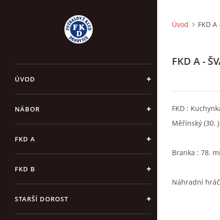
Úvod
FKD A 
FKD A - Š
ÚVOD
FKD : Kuchynka 
NÁBOR
Měřínský (30. J
FKD A
Branka : 78. m
FKD B
Náhradní hráči 
STARŠÍ DOROST