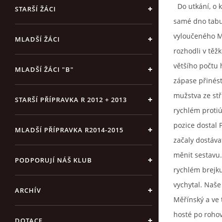
Do utkání, o k
STARŠÍ ŽÁCI
samé dno tabul
vyloučeného Mi
MLADŠÍ ŽÁCI
rozhodli v těž
většího počtu 
MLADŠÍ ŽÁCI "B"
zápase přinést
mužstva ze stř
STARŠÍ PŘÍPRAVKA R 2012 + 2013
rychlém proti
pozice dostal 
MLADŠÍ PŘÍPRAVKA R2014-2015
začaly dostáva
měnit sestavu.
PODPORUJÍ NÁŠ KLUB
rychlém brejku
vychytal. Naše
ARCHÍV
Měřínský a ve 
hosté po rohov
DOTACE