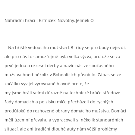
MLADŠÍ ŽÁCI
Náhradní hráči : Brtníček, Novotný, Jelínek O.
MLADŠÍ ŽÁCI "B"
Na hřiště vedoucího mužstva I.B třídy se pro body nejezdí,
STARŠÍ PŘÍPRAVKA R 2012 + 2013
ale pro nás to samozřejmě byla velká výzva, protože se za
prvé jedná o okresní derby a navíc nás ze současného
MLADŠÍ PŘÍPRAVKA R2014-2015
mužstva hned několik v Bohdalicích působilo. Zápas se ze
začátku vyvíjel vyrovnaně hlavně proto, že
PODPORUJÍ NÁŠ KLUB
my jsme hráli velmi důrazně na technické hráče středové
řady domácích a po zisku míče přecházeli do rychlých
ARCHÍV
protiútoků do rozhozené obrany domácího mužstva. Domácí
měli územní převahu a vypracovali si několik standardních
DOTACE
situací, ale ani tradiční dlouhé auty nám větší problémy