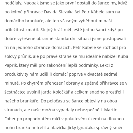
nedělaly. Naopak jsme se jako první dostali do šance my, když
po kolmé přihrávce Davida Slezáka šel Petr Kábele sám na
FKD, z.s.
domácího brankáře, ale ten včasným vyběhnutím naši
Drnovice 704
příležitost zmařil. Stejný hráč měl ještě jednu šanci když po
68304 Drnovice
dobře vyřešené obranné standardní situaci jsme postupovali
ičo 27005305
tři na jednoho obránce domácích. Petr Kábele se rozhodl pro
č.ú. 3227086359 / 0800
sólový průnik, ale po pravé straně se mu ideálně nabízel Kuba
sekretarfkd@centrum.cz
Paprik, který měl pro zakončení lepší podmínky. Lekci z
produktivity nám udělili domácí poprvé v dvacáté sedmé
© 2026 eStránky.cz
|
RSS
minutě. Po chytrém přehození obrany a zpětné přihrávce se v
šestnáctce uvolnil Jarda Kolečkář a celkem snadno prostřelil
našeho brankáře. Do poločasu se šance objevily na obou
stranách, ale naše možná vypadaly nebezpečněji. Martin
Fober po propadnutém míči v pokutovém území na dlouhou
nohu branku netrefil a hlavička Jirky Ignačáka správný směr