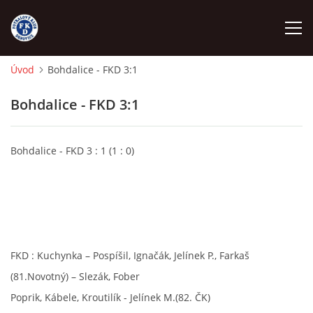
Úvod
Bohdalice - FKD 3:1
ÚVOD
Bohdalice - FKD 3:1
NÁBOR
Bohdalice - FKD 3 : 1 (1 : 0)
FKD A
FKD B
STARŠÍ DOROST
FKD : Kuchynka – Pospíšil, Ignačák, Jelínek P., Farkaš
(81.Novotný) – Slezák, Fober
Poprik, Kábele, Kroutilík - Jelínek M.(82. ČK)
STARŠÍ ŽÁCI