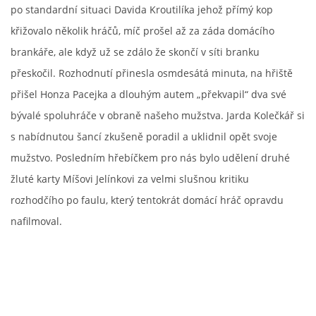
po standardní situaci Davida Kroutilíka jehož přímý kop
křižovalo několik hráčů, míč prošel až za záda domácího
brankáře, ale když už se zdálo že skončí v síti branku
přeskočil. Rozhodnutí přinesla osmdesátá minuta, na hřiště
přišel Honza Pacejka a dlouhým autem „překvapil“ dva své
bývalé spoluhráče v obraně našeho mužstva. Jarda Kolečkář si
s nabídnutou šancí zkušeně poradil a uklidnil opět svoje
mužstvo. Posledním hřebíčkem pro nás bylo udělení druhé
žluté karty Míšovi Jelínkovi za velmi slušnou kritiku
rozhodčího po faulu, který tentokrát domácí hráč opravdu
nafilmoval.