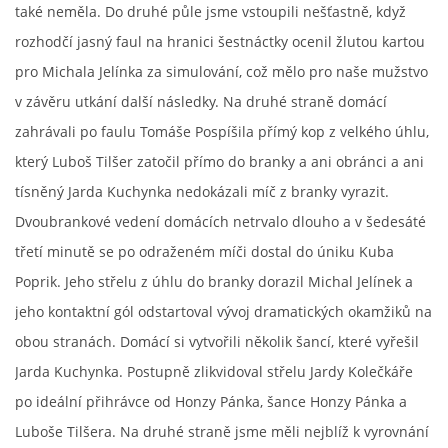
také neměla. Do druhé půle jsme vstoupili nešťastně, když
rozhodčí jasný faul na hranici šestnáctky ocenil žlutou kartou
pro Michala Jelínka za simulování, což mělo pro naše mužstvo
v závěru utkání další následky. Na druhé straně domácí
zahrávali po faulu Tomáše Pospíšila přímý kop z velkého úhlu,
který Luboš Tilšer zatočil přímo do branky a ani obránci a ani
tísněný Jarda Kuchynka nedokázali míč z branky vyrazit.
Dvoubrankové vedení domácích netrvalo dlouho a v šedesáté
třetí minutě se po odraženém míči dostal do úniku Kuba
Poprik. Jeho střelu z úhlu do branky dorazil Michal Jelínek a
jeho kontaktní gól odstartoval vývoj dramatických okamžiků na
obou stranách. Domácí si vytvořili několik šancí, které vyřešil
Jarda Kuchynka. Postupně zlikvidoval střelu Jardy Kolečkáře
po ideální přihrávce od Honzy Pánka, šance Honzy Pánka a
Luboše Tilšera. Na druhé straně jsme měli nejblíž k vyrovnání