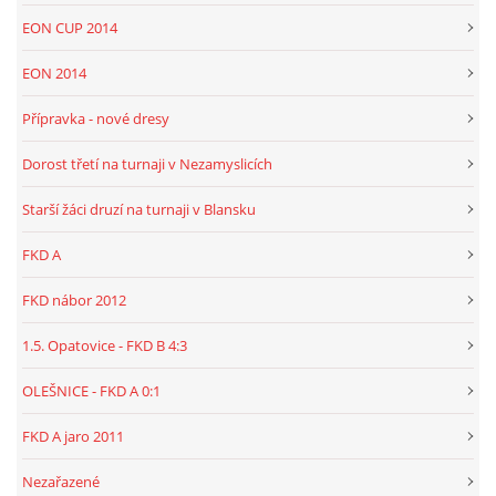
EON CUP 2014
EON 2014
Přípravka - nové dresy
Dorost třetí na turnaji v Nezamyslicích
Starší žáci druzí na turnaji v Blansku
FKD A
FKD nábor 2012
1.5. Opatovice - FKD B 4:3
OLEŠNICE - FKD A 0:1
FKD A jaro 2011
Nezařazené