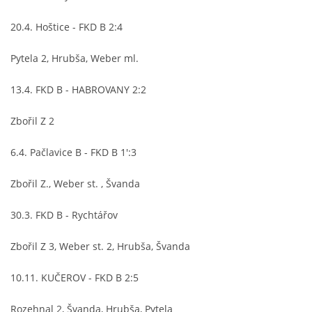
20.4. Hoštice - FKD B 2:4
FKD, z.s.
Pytela 2, Hrubša, Weber ml.
Drnovice 704
68304 Drnovice
13.4. FKD B - HABROVANY 2:2
ičo 27005305
Zbořil Z 2
č.ú. 3227086359 / 0800
sekretarfkd@centrum.cz
6.4. Pačlavice B - FKD B 1':3
Zbořil Z., Weber st. , Švanda
© 2026 eStránky.cz
|
RSS
30.3. FKD B - Rychtářov
Zbořil Z 3, Weber st. 2, Hrubša, Švanda
10.11. KUČEROV - FKD B 2:5
Rozehnal 2, Švanda, Hrubša, Pytela