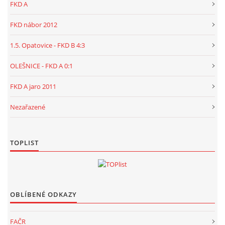
FKD A
FKD nábor 2012
1.5. Opatovice - FKD B 4:3
OLEŠNICE - FKD A 0:1
FKD A jaro 2011
Nezařazené
TOPLIST
OBLÍBENÉ ODKAZY
FAČR