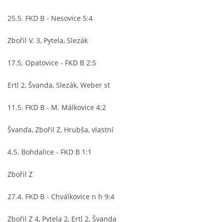
25.5. FKD B - Nesovice 5:4
MLADŠÍ ŽÁCI
Zbořil V. 3, Pytela, Slezák
MLADŠÍ ŽÁCI "B"
17.5. Opatovice - FKD B 2:5
STARŠÍ PŘÍPRAVKA R 2012 + 2013
Ertl 2, Švanda, Slezák, Weber st
11.5. FKD B - M. Málkovice 4:2
MLADŠÍ PŘÍPRAVKA R2014-2015
Švanda, Zbořil Z, Hrubša, vlastní
PODPORUJÍ NÁŠ KLUB
4.5. Bohdalice - FKD B 1:1
ARCHÍV
Zbořil Z
27.4. FKD B - Chválkovice n h 9:4
DOTACE
Zbořil Z 4, Pytela 2, Ertl 2, Švanda