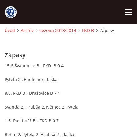
Úvod
Archív
sezona 2013/2014
FKD B
Zápasy
ÚVOD
Zápasy
NÁBOR
15.6.Švábenice B - FKD B 0:4
FKD A
Pytela 2 , Endlicher, Raška
FKD B
8.6. FKD B - Dražovice B 7:1
Švanda 2, Hrubša 2, Němec 2, Pytela
STARŠÍ DOROST
1.6. Pustiměř B - FKD B 0:7
STARŠÍ ŽÁCI
Böhm 2, Pytela 2, Hrubša 2 , Raška