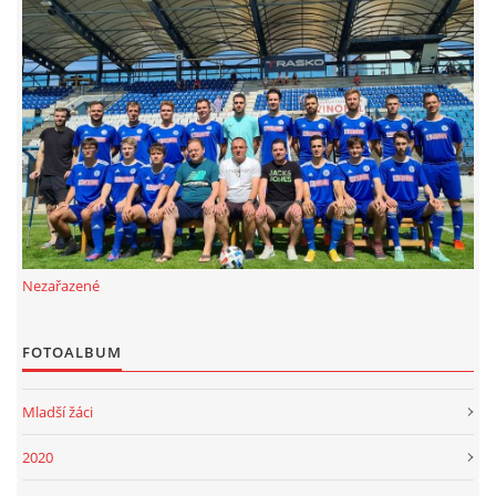
MLADŠÍ ŽÁCI
MLADŠÍ ŽÁCI "B"
STARŠÍ PŘÍPRAVKA R 2012 + 2013
MLADŠÍ PŘÍPRAVKA R2014-2015
Nezařazené
PODPORUJÍ NÁŠ KLUB
FOTOALBUM
ARCHÍV
Mladší žáci
DOTACE
2020