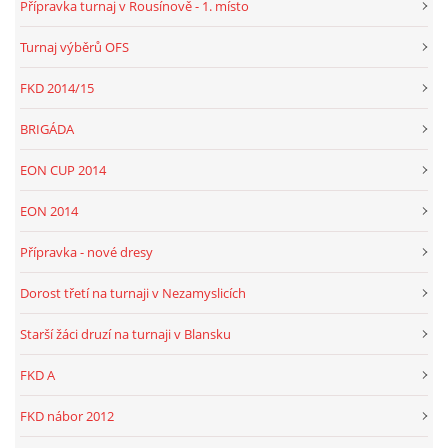
Přípravka turnaj v Rousínově - 1. místo
Turnaj výběrů OFS
FKD, z.s.
FKD 2014/15
Drnovice 704
68304 Drnovice
BRIGÁDA
ičo 27005305
EON CUP 2014
č.ú. 3227086359 / 0800
sekretarfkd@centrum.cz
EON 2014
Přípravka - nové dresy
© 2026 eStránky.cz
|
RSS
Dorost třetí na turnaji v Nezamyslicích
Starší žáci druzí na turnaji v Blansku
FKD A
FKD nábor 2012