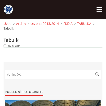
Úvod
Archív
sezona 2013/2014
FKD A
TABULKA
Tabulk
ÚVOD
Tabulk
NÁBOR
16. 8. 2011
FKD A
FKD B
STARŠÍ DOROST
POSLEDNÍ FOTOGRAFIE
STARŠÍ ŽÁCI