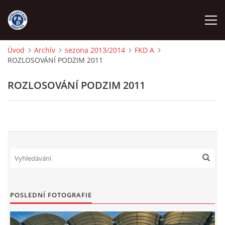
Úvod
Archív
sezona 2013/2014
FKD A
ROZLOSOVÁNÍ PODZIM 2011
ÚVOD
ROZLOSOVÁNÍ PODZIM 2011
NÁBOR
FKD A
FKD B
STARŠÍ DOROST
POSLEDNÍ FOTOGRAFIE
STARŠÍ ŽÁCI