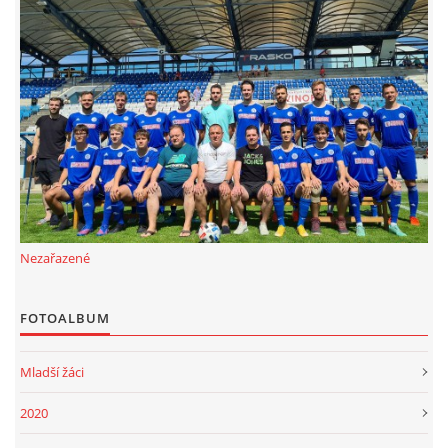
MLADŠÍ ŽÁCI
MLADŠÍ ŽÁCI "B"
STARŠÍ PŘÍPRAVKA R 2012 + 2013
MLADŠÍ PŘÍPRAVKA R2014-2015
Nezařazené
PODPORUJÍ NÁŠ KLUB
FOTOALBUM
ARCHÍV
Mladší žáci
DOTACE
2020