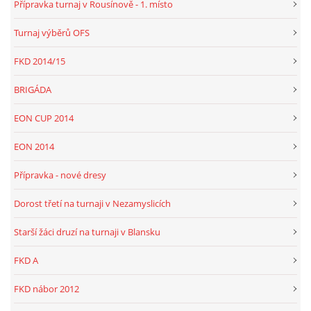
Přípravka turnaj v Rousínově - 1. místo
Turnaj výběrů OFS
FKD, z.s.
FKD 2014/15
Drnovice 704
68304 Drnovice
BRIGÁDA
ičo 27005305
EON CUP 2014
č.ú. 3227086359 / 0800
sekretarfkd@centrum.cz
EON 2014
Přípravka - nové dresy
© 2026 eStránky.cz
|
RSS
Dorost třetí na turnaji v Nezamyslicích
Starší žáci druzí na turnaji v Blansku
FKD A
FKD nábor 2012