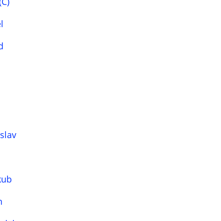
(C)
l
id
oslav
ej
kub
n