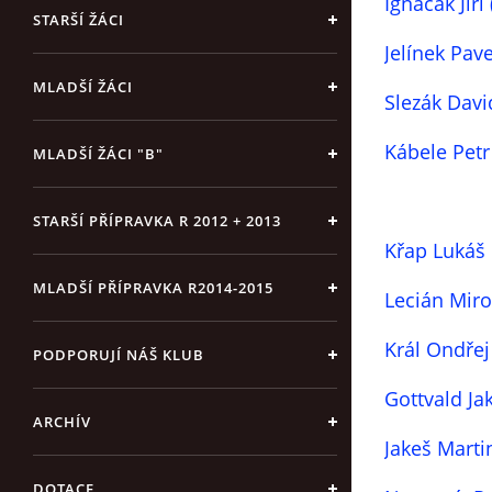
Ignačák Jiří 
STARŠÍ ŽÁCI
Jelínek Pave
MLADŠÍ ŽÁCI
Slezák Dav
Kábele Petr
MLADŠÍ ŽÁCI "B"
STARŠÍ PŘÍPRAVKA R 2012 + 2013
Křap Lukáš
MLADŠÍ PŘÍPRAVKA R2014-2015
Lecián Mir
Král Ondř
PODPORUJÍ NÁŠ KLUB
Gottvald Ja
ARCHÍV
Jakeš Marti
DOTACE