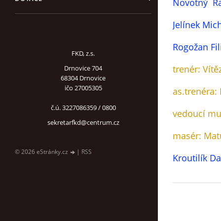
Novotný R
Jelínek Mic
Rogožan Fil
FKD, z.s.
trenér: Vítě
Drnovice 704
68304 Drnovice
ičo 27005305
as.trenéra:
č.ú. 3227086359 / 0800
vedoucí muž
sekretarfkd@centrum.cz
masér: Matu
© 2026 eStránky.cz
|
RSS
Kroutilík D