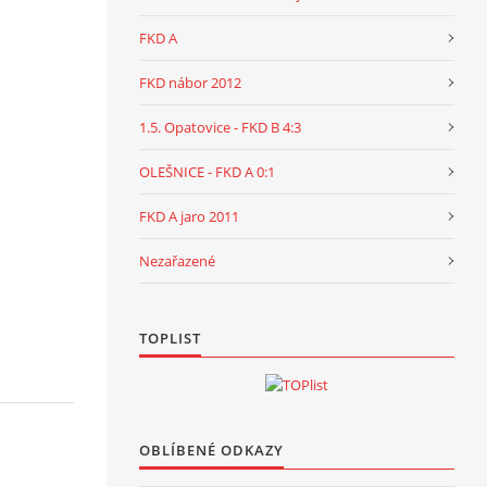
FKD A
FKD nábor 2012
1.5. Opatovice - FKD B 4:3
OLEŠNICE - FKD A 0:1
FKD A jaro 2011
Nezařazené
TOPLIST
OBLÍBENÉ ODKAZY