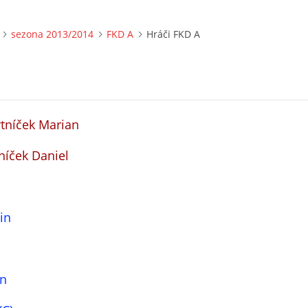
sezona 2013/2014
FKD A
Hráči FKD A
rtníček Marian
k Daniel
in
in