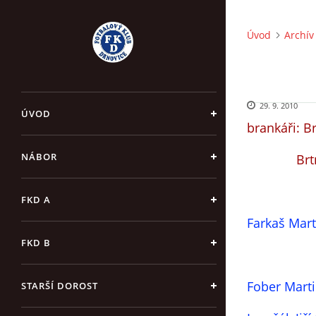
Úvod
Archív
29. 9. 2010
ÚVOD
brankáři: B
NÁBOR
Brtníče
FKD A
Farkaš Mart
FKD B
Fober Mart
STARŠÍ DOROST