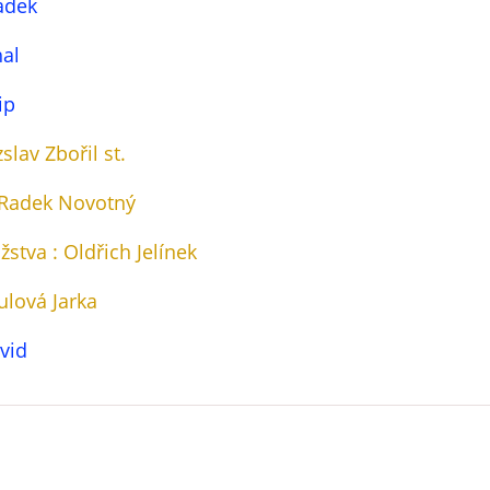
adek
hal
ip
zslav Zbořil st.
 Radek Novotný
stva : Oldřich Jelínek
lová Jarka
avid