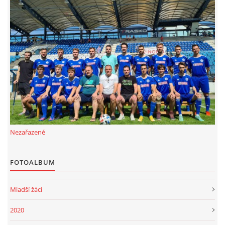
MLADŠÍ ŽÁCI
MLADŠÍ ŽÁCI "B"
STARŠÍ PŘÍPRAVKA R 2012 + 2013
MLADŠÍ PŘÍPRAVKA R2014-2015
Nezařazené
PODPORUJÍ NÁŠ KLUB
FOTOALBUM
ARCHÍV
Mladší žáci
DOTACE
2020