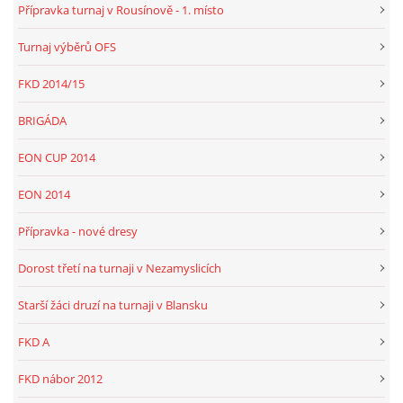
Přípravka turnaj v Rousínově - 1. místo
Turnaj výběrů OFS
FKD, z.s.
FKD 2014/15
Drnovice 704
68304 Drnovice
BRIGÁDA
ičo 27005305
EON CUP 2014
č.ú. 3227086359 / 0800
sekretarfkd@centrum.cz
EON 2014
Přípravka - nové dresy
© 2026 eStránky.cz
|
RSS
Dorost třetí na turnaji v Nezamyslicích
Starší žáci druzí na turnaji v Blansku
FKD A
FKD nábor 2012