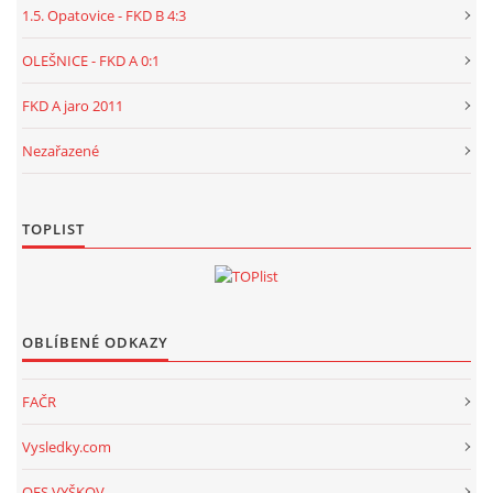
1.5. Opatovice - FKD B 4:3
OLEŠNICE - FKD A 0:1
FKD A jaro 2011
Nezařazené
TOPLIST
OBLÍBENÉ ODKAZY
FAČR
Vysledky.com
OFS VYŠKOV