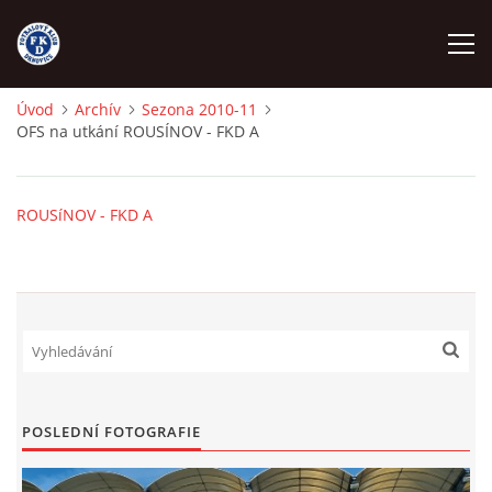
Úvod
Archív
Sezona 2010-11
OFS na utkání ROUSÍNOV - FKD A
ÚVOD
NÁBOR
ROUSíNOV - FKD A
FKD A
FKD B
STARŠÍ DOROST
POSLEDNÍ FOTOGRAFIE
STARŠÍ ŽÁCI